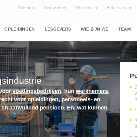
Top
Sitemap
Nieuwsbrief
Publicaties
Beter werken
Main
navigation
OPLEIDINGEN
LESGEVERS
WIE ZIJN WE
TEAM
Po
sindustrie
G
 voor
voedingsbedrijven
, hun
werknemers
,
erecht voor opleidingen, personeels- en
h
n en aanvullend pensioen. En, wat kunnen
G
‘
t
H