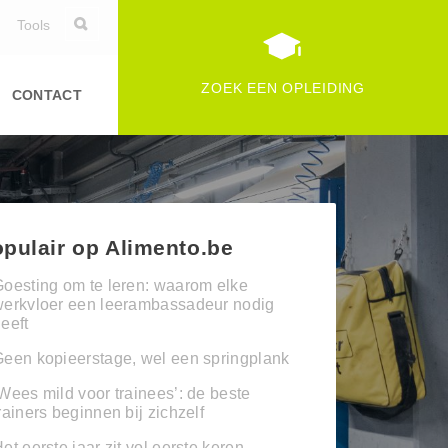
Tools
ZOEK EEN OPLEIDING
CONTACT
pulair op Alimento.be
oesting om te leren: waarom elke
werkvloer een leerambassadeur nodig
eeft
een kopieerstage, wel een springplank
Wees mild voor trainees’: de beste
rainers beginnen bij zichzelf
et eerste jaar zit vol eerste keren