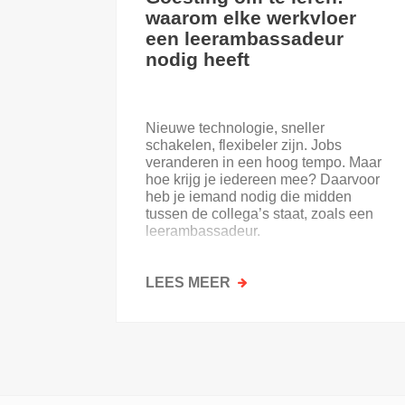
waarom elke werkvloer
een leerambassadeur
nodig heeft
Nieuwe technologie, sneller
schakelen, flexibeler zijn. Jobs
veranderen in een hoog tempo. Maar
hoe krijg je iedereen mee? Daarvoor
heb je iemand nodig die midden
tussen de collega’s staat, zoals een
leerambassadeur.
LEES MEER
OVER
GOESTING
OM
TE
LEREN:
WAAROM