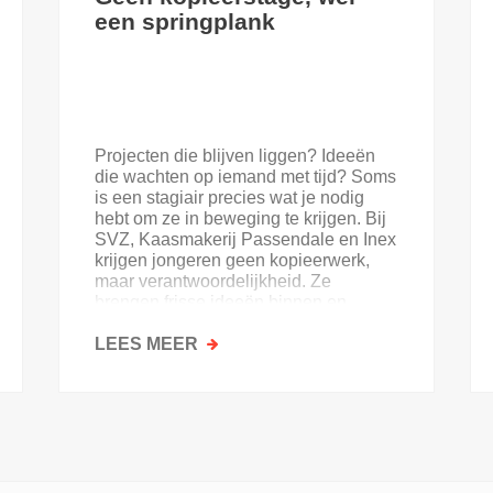
een springplank
Projecten die blijven liggen? Ideeën
die wachten op iemand met tijd? Soms
is een stagiair precies wat je nodig
hebt om ze in beweging te krijgen. Bij
SVZ, Kaasmakerij Passendale en Inex
krijgen jongeren geen kopieerwerk,
maar verantwoordelijkheid. Ze
brengen frisse ideeën binnen en
krijgen goesting in de sector.
LEES MEER
OVER
GEEN
KOPIEERSTAGE,
WEL
EEN
SPRINGPLANK