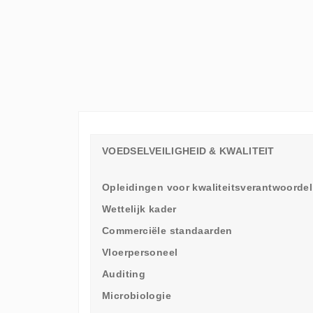
ELKE
WERKVLOER
EEN
LEERAMBASSADEUR
NODIG
HEEFT
VOEDSELVEILIGHEID & KWALITEIT
Opleidingen voor kwaliteitsverantwoordel
Wettelijk kader
Commerciële standaarden
Vloerpersoneel
Auditing
Microbiologie