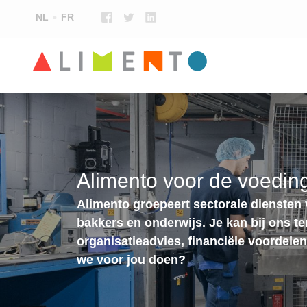
NL
FR
Alimento voor de voeding
Alimento groepeert sectorale diensten
bakkers
en
onderwijs
. Je kan bij ons t
organisatieadvies, financiële voordele
we voor jou doen?