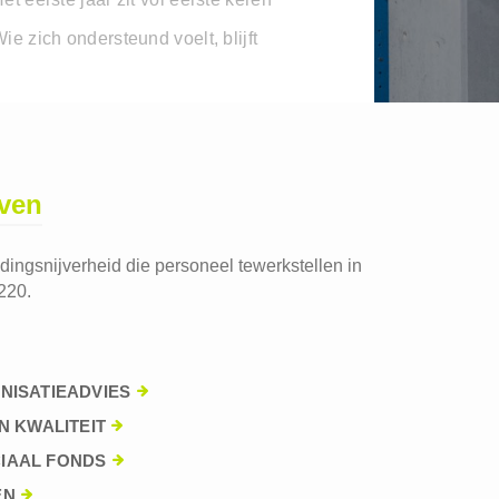
ie zich ondersteund voelt, blijft
jven
edingsnijverheid die personeel tewerkstellen in
220.
NISATIEADVIES
N KWALITEIT
IAAL FONDS
EN