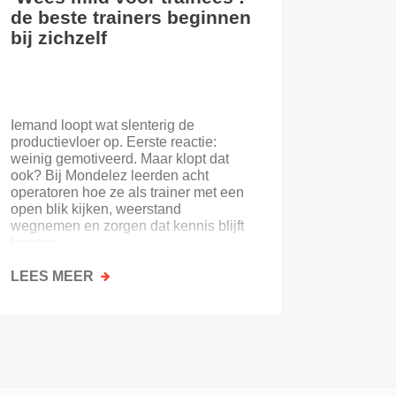
de beste trainers beginnen
eerste
bij zichzelf
Iemand loopt wat slenterig de
Je eerst
productievloer op. Eerste reactie:
nooit. E
weinig gemotiveerd. Maar klopt dat
of de on
ook? Bij Mondelez leerden acht
uitloopt 
operatoren hoe ze als trainer met een
open blik kijken, weerstand
wegnemen en zorgen dat kennis blijft
hangen.
LEES MEER
OVER
LEES M
‘WEES
MILD
VOOR
TRAINEES’:
DE