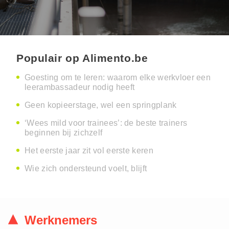
Populair op Alimento.be
Goesting om te leren: waarom elke werkvloer een
leerambassadeur nodig heeft
Geen kopieerstage, wel een springplank
‘Wees mild voor trainees’: de beste trainers
beginnen bij zichzelf
Het eerste jaar zit vol eerste keren
Wie zich ondersteund voelt, blijft
Werknemers