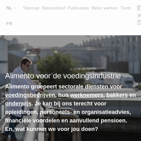
Top
NL
Sitemap
Nieuwsbrief
Publicaties
Beter werken
Tools
☰
FR
Main
OPLEIDINGEN
ZOEK EEN OPLEIDING
navigation
LESGEVERS
WIE ZIJN WE
Alimento voor de voedingsindustrie
TEAM
Alimento groepeert sectorale diensten voor
CONTACT
voedingsbedrijven
, hun
werknemers
,
bakkers
en
onderwijs
. Je kan bij ons terecht voor
opleidingen, personeels- en organisatieadvies,
financiële voordelen en aanvullend pensioen.
En, wat kunnen we voor jou doen?