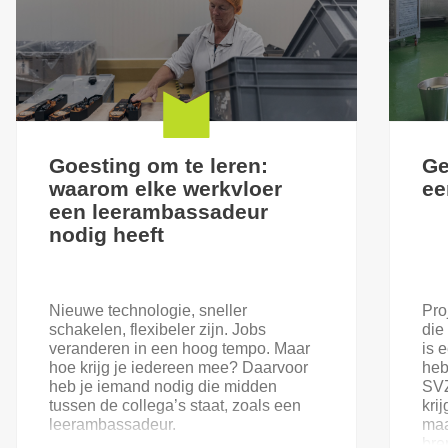
Goesting om te leren:
Ge
waarom elke werkvloer
ee
een leerambassadeur
nodig heeft
Nieuwe technologie, sneller
Pro
schakelen, flexibeler zijn. Jobs
die
veranderen in een hoog tempo. Maar
is 
hoe krijg je iedereen mee? Daarvoor
heb
heb je iemand nodig die midden
SVZ
tussen de collega’s staat, zoals een
kri
leerambassadeur.
maa
bre