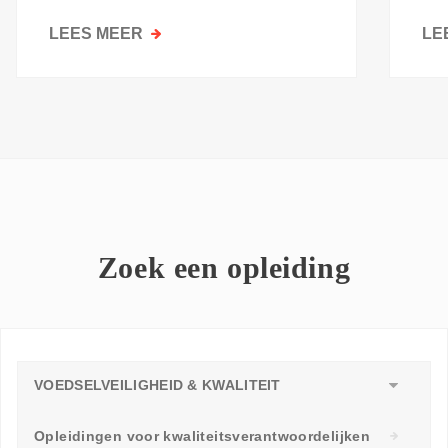
kri
LEES MEER
OVER
LE
GOESTING
OM
TE
LEREN:
WAAROM
ELKE
WERKVLOER
EEN
LEERAMBASSADEUR
Zoek een opleiding
NODIG
HEEFT
VOEDSELVEILIGHEID & KWALITEIT
Opleidingen voor kwaliteitsverantwoordelijken