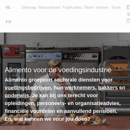
Top
NL
Sitemap
Nieuwsbrief
Publicaties
Beter werken
Tools
☰
FR
Main
OPLEIDINGEN
ZOEK EEN OPLEIDING
navigation
LESGEVERS
WIE ZIJN WE
Alimento voor de voedingsindustrie
TEAM
Alimento groepeert sectorale diensten voor
CONTACT
voedingsbedrijven
, hun
werknemers
,
bakkers
en
onderwijs
. Je kan bij ons terecht voor
opleidingen, personeels- en organisatieadvies,
financiële voordelen en aanvullend pensioen.
En, wat kunnen we voor jou doen?