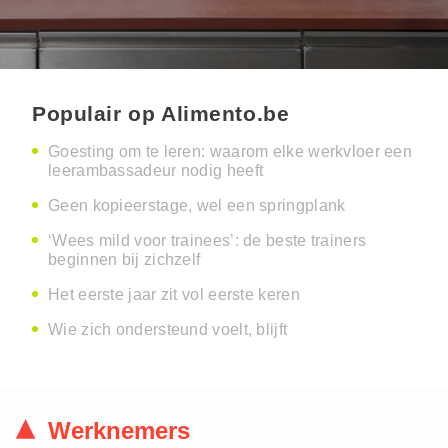
Populair op Alimento.be
Goesting om te leren: waarom elke werkvloer een
leerambassadeur nodig heeft
Geen kopieerstage, wel een springplank
‘Wees mild voor trainees’: de beste trainers
beginnen bij zichzelf
Het eerste jaar zit vol eerste keren
Wie zich ondersteund voelt, blijft
Werknemers