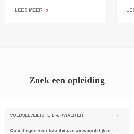
kri
LEES MEER
OVER
LE
GOESTING
OM
TE
LEREN:
WAAROM
ELKE
WERKVLOER
EEN
LEERAMBASSADEUR
Zoek een opleiding
NODIG
HEEFT
VOEDSELVEILIGHEID & KWALITEIT
Opleidingen voor kwaliteitsverantwoordelijken