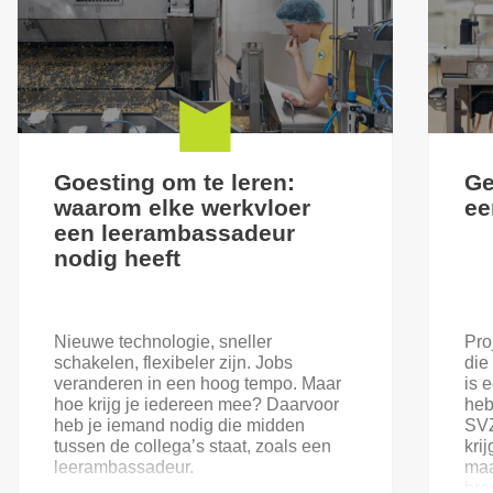
Goesting om te leren:
Ge
waarom elke werkvloer
ee
een leerambassadeur
nodig heeft
Nieuwe technologie, sneller
Pro
schakelen, flexibeler zijn. Jobs
die
veranderen in een hoog tempo. Maar
is 
hoe krijg je iedereen mee? Daarvoor
heb
heb je iemand nodig die midden
SVZ
tussen de collega’s staat, zoals een
kri
leerambassadeur.
maa
bre