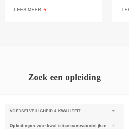
kri
LEES MEER
OVER
LE
GOESTING
OM
TE
LEREN:
WAAROM
ELKE
WERKVLOER
EEN
LEERAMBASSADEUR
Zoek een opleiding
NODIG
HEEFT
VOEDSELVEILIGHEID & KWALITEIT
Opleidingen voor kwaliteitsverantwoordelijken