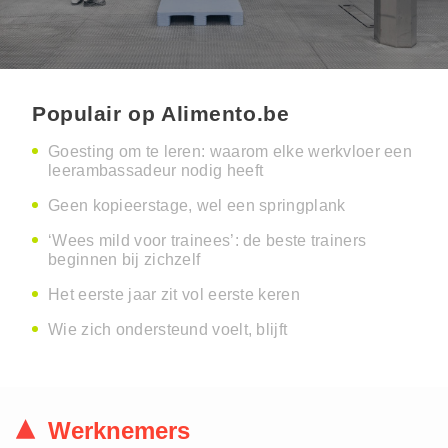
Populair op Alimento.be
Goesting om te leren: waarom elke werkvloer een
leerambassadeur nodig heeft
Geen kopieerstage, wel een springplank
‘Wees mild voor trainees’: de beste trainers
beginnen bij zichzelf
Het eerste jaar zit vol eerste keren
Wie zich ondersteund voelt, blijft
Werknemers