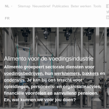
Top
NL
Sitemap
Nieuwsbrief
Publicaties
Beter werken
Tools
☰
FR
Main
OPLEIDINGEN
ZOEK EEN OPLEIDING
navigation
LESGEVERS
WIE ZIJN WE
Alimento voor de voedingsindustrie
TEAM
Alimento groepeert sectorale diensten voor
CONTACT
voedingsbedrijven
, hun
werknemers
,
bakkers
en
onderwijs
. Je kan bij ons terecht voor
opleidingen, personeels- en organisatieadvies,
financiële voordelen en aanvullend pensioen.
En, wat kunnen we voor jou doen?