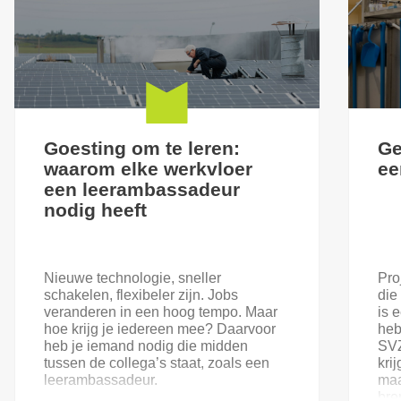
Goesting om te leren:
Ge
waarom elke werkvloer
ee
een leerambassadeur
nodig heeft
Nieuwe technologie, sneller
Pro
schakelen, flexibeler zijn. Jobs
die
veranderen in een hoog tempo. Maar
is 
hoe krijg je iedereen mee? Daarvoor
heb
heb je iemand nodig die midden
SVZ
tussen de collega’s staat, zoals een
kri
leerambassadeur.
maa
bre