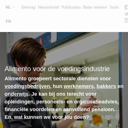
Top
NL
Sitemap
Nieuwsbrief
Publicaties
Beter werken
Tools
☰
FR
Main
OPLEIDINGEN
ZOEK EEN OPLEIDING
navigation
LESGEVERS
WIE ZIJN WE
Alimento voor de voedingsindustrie
TEAM
Alimento groepeert sectorale diensten voor
CONTACT
voedingsbedrijven
, hun
werknemers
,
bakkers
en
onderwijs
. Je kan bij ons terecht voor
opleidingen, personeels- en organisatieadvies,
financiële voordelen en aanvullend pensioen.
En, wat kunnen we voor jou doen?