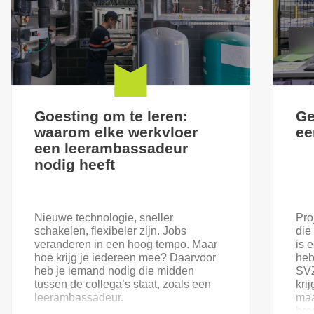
Goesting om te leren:
Ge
waarom elke werkvloer
ee
een leerambassadeur
nodig heeft
Nieuwe technologie, sneller
Pro
schakelen, flexibeler zijn. Jobs
die
veranderen in een hoog tempo. Maar
is 
hoe krijg je iedereen mee? Daarvoor
heb
heb je iemand nodig die midden
SVZ
tussen de collega’s staat, zoals een
kri
leerambassadeur.
maa
bre