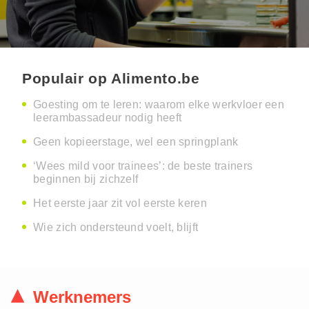
Populair op Alimento.be
Goesting om te leren: waarom elke werkvloer een
leerambassadeur nodig heeft
Geen kopieerstage, wel een springplank
‘Wees mild voor trainees’: de beste trainers
beginnen bij zichzelf
Het eerste jaar zit vol eerste keren
Wie zich ondersteund voelt, blijft
Werknemers