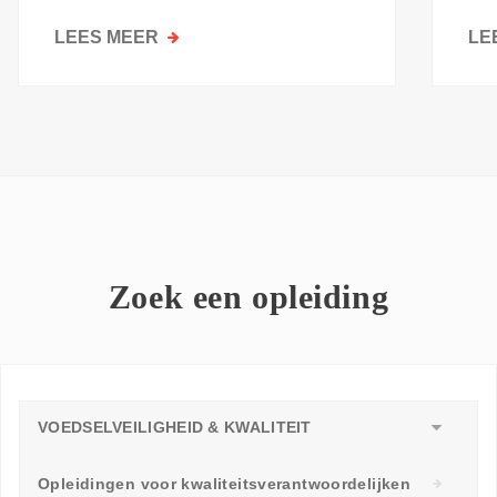
kri
LEES MEER
OVER
LE
GOESTING
OM
TE
LEREN:
WAAROM
ELKE
WERKVLOER
EEN
LEERAMBASSADEUR
Zoek een opleiding
NODIG
HEEFT
VOEDSELVEILIGHEID & KWALITEIT
Opleidingen voor kwaliteitsverantwoordelijken