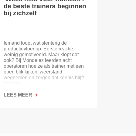
de beste trainers beginnen
eerste
bij zichzelf
Iemand loopt wat slenterig de
Je eerst
productievloer op. Eerste reactie:
nooit. E
weinig gemotiveerd. Maar klopt dat
of de on
ook? Bij Mondelez leerden acht
uitloopt 
operatoren hoe ze als trainer met een
open blik kijken, weerstand
wegnemen en zorgen dat kennis blijft
hangen.
LEES MEER
OVER
LEES M
‘WEES
MILD
VOOR
TRAINEES’:
DE