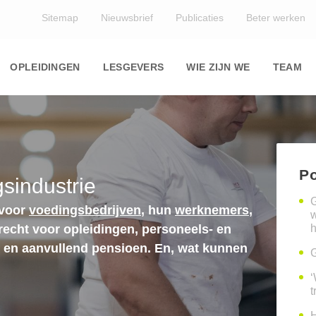
Top
Sitemap
Nieuwsbrief
Publicaties
Beter werken
Main
navigation
OPLEIDINGEN
LESGEVERS
WIE ZIJN WE
TEAM
Po
sindustrie
G
 voor
voedingsbedrijven
, hun
werknemers
,
erecht voor opleidingen, personeels- en
h
n en aanvullend pensioen. En, wat kunnen
G
‘
t
H