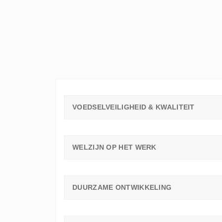
ELKE
WERKVLOER
EEN
LEERAMBASSADEUR
NODIG
HEEFT
VOEDSELVEILIGHEID & KWALITEIT
WELZIJN OP HET WERK
DUURZAME ONTWIKKELING