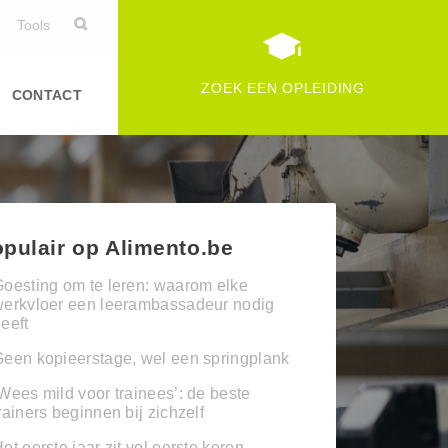
Tools
ZOEK EEN OPLEIDING
CONTACT
pulair op Alimento.be
oesting om te leren: waarom elke
werkvloer een leerambassadeur nodig
eeft
een kopieerstage, wel een springplank
Wees mild voor trainees’: de beste
rainers beginnen bij zichzelf
et eerste jaar zit vol eerste keren