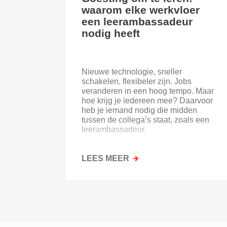
waarom elke werkvloer
een leerambassadeur
nodig heeft
Nieuwe technologie, sneller
schakelen, flexibeler zijn. Jobs
veranderen in een hoog tempo. Maar
hoe krijg je iedereen mee? Daarvoor
heb je iemand nodig die midden
tussen de collega’s staat, zoals een
leerambassadeur.
LEES MEER
OVER
GOESTING
OM
TE
LEREN:
WAAROM