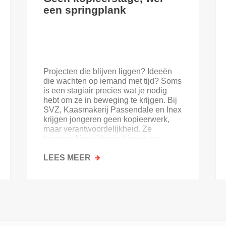
een springplank
Projecten die blijven liggen? Ideeën
die wachten op iemand met tijd? Soms
is een stagiair precies wat je nodig
hebt om ze in beweging te krijgen. Bij
SVZ, Kaasmakerij Passendale en Inex
krijgen jongeren geen kopieerwerk,
maar verantwoordelijkheid. Ze
brengen frisse ideeën binnen en
krijgen goesting in de sector.
LEES MEER
OVER
GEEN
KOPIEERSTAGE,
WEL
EEN
SPRINGPLANK