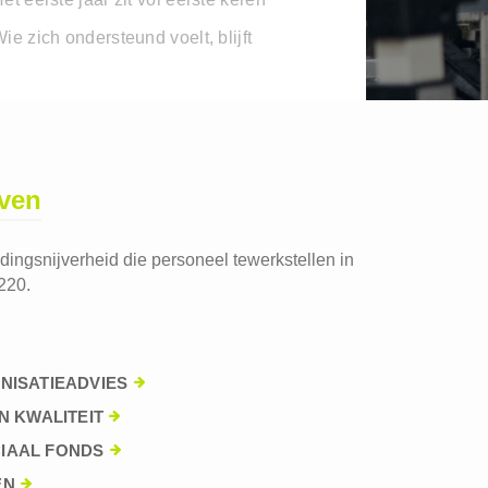
ie zich ondersteund voelt, blijft
jven
edingsnijverheid die personeel tewerkstellen in
220.
NISATIEADVIES
N KWALITEIT
IAAL FONDS
EN