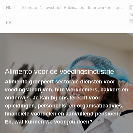
Top
NL
Sitemap
Nieuwsbrief
Publicaties
Beter werken
Tools
☰
FR
Main
OPLEIDINGEN
ZOEK EEN OPLEIDING
navigation
LESGEVERS
WIE ZIJN WE
Alimento voor de voedingsindustrie
TEAM
Alimento groepeert sectorale diensten voor
CONTACT
voedingsbedrijven
, hun
werknemers
,
bakkers
en
onderwijs
. Je kan bij ons terecht voor
opleidingen, personeels- en organisatieadvies,
financiële voordelen en aanvullend pensioen.
En, wat kunnen we voor jou doen?