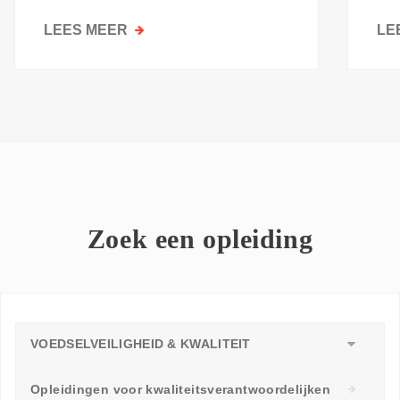
kri
LEES MEER
OVER
LE
GOESTING
OM
TE
LEREN:
WAAROM
ELKE
WERKVLOER
EEN
LEERAMBASSADEUR
Zoek een opleiding
NODIG
HEEFT
VOEDSELVEILIGHEID & KWALITEIT
Opleidingen voor kwaliteitsverantwoordelijken