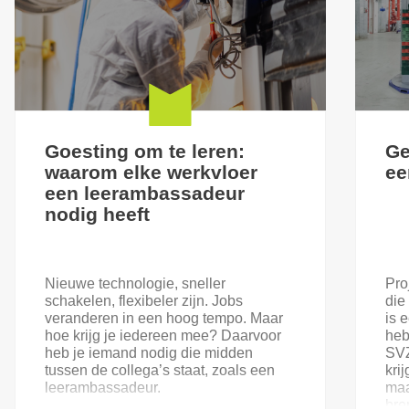
Goesting om te leren:
Ge
waarom elke werkvloer
ee
een leerambassadeur
nodig heeft
Nieuwe technologie, sneller
Pro
schakelen, flexibeler zijn. Jobs
die
veranderen in een hoog tempo. Maar
is 
hoe krijg je iedereen mee? Daarvoor
heb
heb je iemand nodig die midden
SVZ
tussen de collega’s staat, zoals een
kri
leerambassadeur.
maa
bre