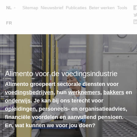
Top
NL
Sitemap
Nieuwsbrief
Publicaties
Beter werken
Tools
☰
FR
Main
OPLEIDINGEN
ZOEK EEN OPLEIDING
navigation
LESGEVERS
WIE ZIJN WE
Alimento voor de voedingsindustrie
TEAM
Alimento groepeert sectorale diensten voor
CONTACT
voedingsbedrijven
, hun
werknemers
,
bakkers
en
onderwijs
. Je kan bij ons terecht voor
opleidingen, personeels- en organisatieadvies,
financiële voordelen en aanvullend pensioen.
En, wat kunnen we voor jou doen?