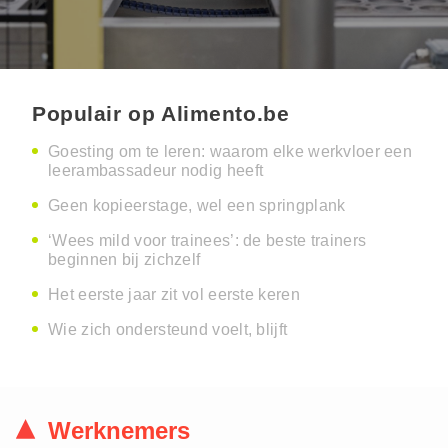
Populair op Alimento.be
Goesting om te leren: waarom elke werkvloer een
leerambassadeur nodig heeft
Geen kopieerstage, wel een springplank
‘Wees mild voor trainees’: de beste trainers
beginnen bij zichzelf
Het eerste jaar zit vol eerste keren
Wie zich ondersteund voelt, blijft
Werknemers