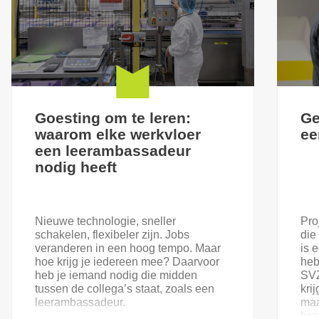
Goesting om te leren:
Ge
waarom elke werkvloer
ee
een leerambassadeur
nodig heeft
Nieuwe technologie, sneller
Pro
schakelen, flexibeler zijn. Jobs
die
veranderen in een hoog tempo. Maar
is 
hoe krijg je iedereen mee? Daarvoor
heb
heb je iemand nodig die midden
SVZ
tussen de collega’s staat, zoals een
kri
leerambassadeur.
maa
bre