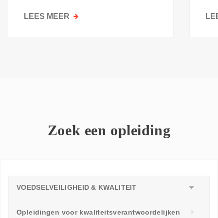
kri
LEES MEER
OVER
LE
GOESTING
OM
TE
LEREN:
WAAROM
ELKE
WERKVLOER
EEN
LEERAMBASSADEUR
Zoek een opleiding
NODIG
HEEFT
VOEDSELVEILIGHEID & KWALITEIT
Opleidingen voor kwaliteitsverantwoordelijken