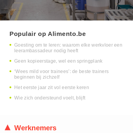
Populair op Alimento.be
Goesting om te leren: waarom elke werkvloer een
leerambassadeur nodig heeft
Geen kopieerstage, wel een springplank
‘Wees mild voor trainees’: de beste trainers
beginnen bij zichzelf
Het eerste jaar zit vol eerste keren
Wie zich ondersteund voelt, blijft
Werknemers