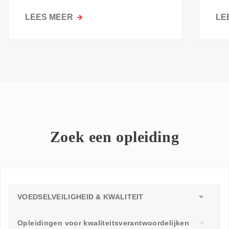
kri
LEES MEER
OVER
LE
GOESTING
OM
TE
LEREN:
WAAROM
ELKE
WERKVLOER
EEN
LEERAMBASSADEUR
Zoek een opleiding
NODIG
HEEFT
VOEDSELVEILIGHEID & KWALITEIT
Opleidingen voor kwaliteitsverantwoordelijken