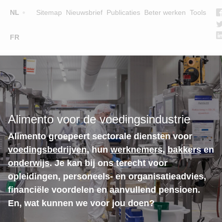
Top
NL
Sitemap
Nieuwsbrief
Publicaties
Beter werken
Tools
☰
FR
Main
OPLEIDINGEN
ZOEK EEN OPLEIDING
navigation
LESGEVERS
WIE ZIJN WE
Alimento voor de voedingsindustrie
TEAM
Alimento groepeert sectorale diensten voor
CONTACT
voedingsbedrijven
, hun
werknemers
,
bakkers
en
onderwijs
. Je kan bij ons terecht voor
opleidingen, personeels- en organisatieadvies,
financiële voordelen en aanvullend pensioen.
En, wat kunnen we voor jou doen?