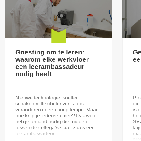
Goesting om te leren:
Ge
waarom elke werkvloer
ee
een leerambassadeur
nodig heeft
Nieuwe technologie, sneller
Pro
schakelen, flexibeler zijn. Jobs
die
veranderen in een hoog tempo. Maar
is 
hoe krijg je iedereen mee? Daarvoor
heb
heb je iemand nodig die midden
SVZ
tussen de collega’s staat, zoals een
kri
leerambassadeur.
maa
bre