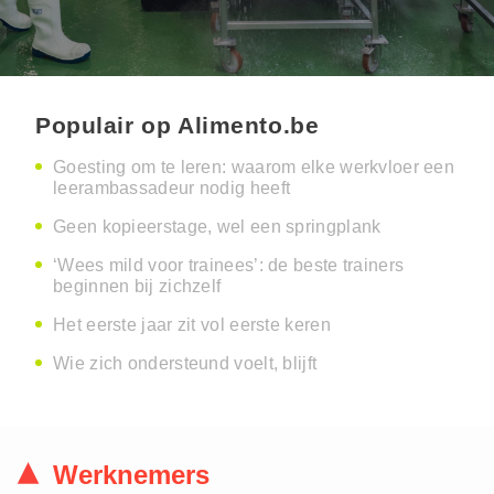
Populair op Alimento.be
Goesting om te leren: waarom elke werkvloer een
leerambassadeur nodig heeft
Geen kopieerstage, wel een springplank
‘Wees mild voor trainees’: de beste trainers
beginnen bij zichzelf
Het eerste jaar zit vol eerste keren
Wie zich ondersteund voelt, blijft
Werknemers