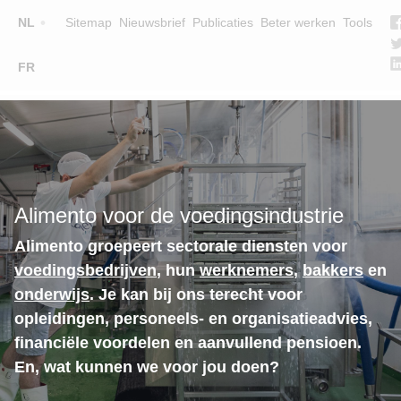
Top
NL
Sitemap
Nieuwsbrief
Publicaties
Beter werken
Tools
☰
FR
Main
OPLEIDINGEN
ZOEK EEN OPLEIDING
navigation
LESGEVERS
WIE ZIJN WE
Alimento voor de voedingsindustrie
TEAM
Alimento groepeert sectorale diensten voor
CONTACT
voedingsbedrijven
, hun
werknemers
,
bakkers
en
onderwijs
. Je kan bij ons terecht voor
opleidingen, personeels- en organisatieadvies,
financiële voordelen en aanvullend pensioen.
En, wat kunnen we voor jou doen?