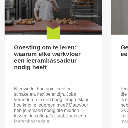
Goesting om te leren:
Ge
waarom elke werkvloer
ee
een leerambassadeur
nodig heeft
Nieuwe technologie, sneller
Pro
schakelen, flexibeler zijn. Jobs
die
veranderen in een hoog tempo. Maar
is 
hoe krijg je iedereen mee? Daarvoor
heb
heb je iemand nodig die midden
SVZ
tussen de collega’s staat, zoals een
kri
leerambassadeur.
maa
bre