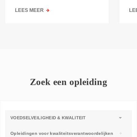
kri
LEES MEER
OVER
LE
GOESTING
OM
TE
LEREN:
WAAROM
ELKE
WERKVLOER
EEN
LEERAMBASSADEUR
Zoek een opleiding
NODIG
HEEFT
VOEDSELVEILIGHEID & KWALITEIT
Opleidingen voor kwaliteitsverantwoordelijken