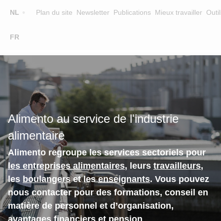
Top
NL
Plan du site
Newsletter
Publications
Mieux travailler
Outil
☰
FR
Main
FORMATION
CHERCHER UNE FORMATION
navigation
FORMATEURS
SUR ALIMENTO
Alimento au service de l'industrie
EQUIPE
alimentaire
CONTACT
Alimento regroupe les services sectoriels pour
les entreprises alimentaires
, leurs
travailleurs
,
les
boulangers
et les
enseignants
. Vous pouvez
nous contacter pour des formations, conseil en
matière de personnel et d’organisation,
avantages financiers et pension