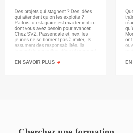
Des projets qui stagnent ? Des idées
Que
qui attendent qu’on les exploite ?
tra
Parfois, un stagiaire est exactement ce
réa
dont vous avez besoin pour avancer.
qu’
Chez SVZ, Passendale et Inex, les
Mon
jeunes ne se bornent pas à imiter, ils
ont
assument des responsabilités. Ils
ouv
lancent de nouvelles idées et prennent
rés
goût au secteur.
acq
EN SAVOIR PLUS
SUR
EN
PAS
QU'UN
SIMPLE
STAGE
D'OBSERVATION,
MAIS
UN
TREMPLIN
Cherchez une formation