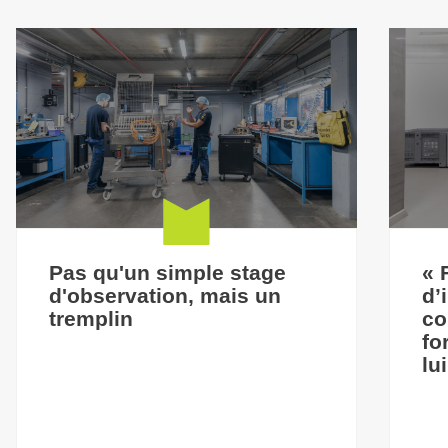
Pas qu'un simple stage
« 
d'observation, mais un
d’
tremplin
co
fo
lu