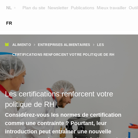
Top
NL
Plan du site
Newsletter
Publications
Mieux travailler
Outil
☰
FR
Main
FORMATION
CHERCHER UNE FORMATION
Fil
navigation
ALIMENTO
ENTREPRISES ALIMENTAIRES
LES
FORMATEURS
d'Ariane
CERTIFICATIONS RENFORCENT VOTRE POLITIQUE DE RH
SUR ALIMENTO
EQUIPE
CONTACT
Les certifications renforcent votre
politique de RH
Considérez-vous les normes de certification
comme une contrainte ? Pourtant, leur
introduction peut entraîner une nouvelle