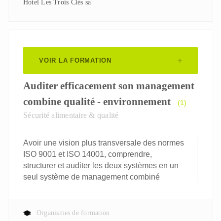
Hotel Les Trois Clés sa
Opérateur Process – Pilote d’installations
Responsable de maintenance
Responsable de Production
Responsable Environnement
VOIR LA FORMATION
Responsable Logistique
Responsable Qualité
Auditer efficacement son management
Responsable R&D
Technicien de labo
combine qualité - environnement
(1)
Technicien de maintenance
Sécurité alimentaire & qualité
Avoir une vision plus transversale des normes
ISO 9001 et ISO 14001, comprendre,
structurer et auditer les deux systèmes en un
seul système de management combiné
Organismes de formation