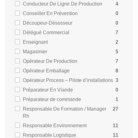
Conducteur De Ligne De Production
4
Conseiller En Prévention
0
Découpeur-Désosseur
0
Délégué Commercial
7
Enseignant
2
Magasinier
5
Opérateur De Production
7
Opérateur Emballage
8
Opérateur Process – Pilote d’installations
3
Préparateur En Viande
0
Préparateur de commande
1
Responsable De Formation / Manager
27
Rh
Responsable Environnement
11
Responsable Logistique
11