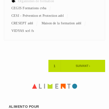
Organismes de formation
CEGIS Formations cvba
CESI - Prévention et Protection asbl
CRESEPT asbl
Maison de la formation asbl
VIDYAS scrl fs
Pagination
1
SUIVANT ›
PAGE
PAGE
ACTUELLE
SUIVANTE
ALIMENTO POUR