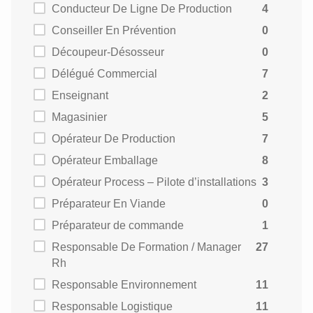
Conducteur De Ligne De Production
4
Conseiller En Prévention
0
Découpeur-Désosseur
0
Délégué Commercial
7
Enseignant
2
Magasinier
5
Opérateur De Production
7
Opérateur Emballage
8
Opérateur Process – Pilote d’installations
3
Préparateur En Viande
0
Préparateur de commande
1
Responsable De Formation / Manager
27
Rh
Responsable Environnement
11
Responsable Logistique
11