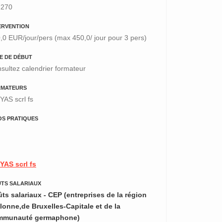
7270
ERVENTION
,0 EUR/jour/pers (max 450,0/ jour pour 3 pers)
E DE DÉBUT
sultez calendrier formateur
RMATEURS
YAS scrl fs
OS PRATIQUES
YAS scrl fs
TS SALARIAUX
ts salariaux - CEP (entreprises de la région
lonne,de Bruxelles-Capitale et de la
mmunauté germaphone)