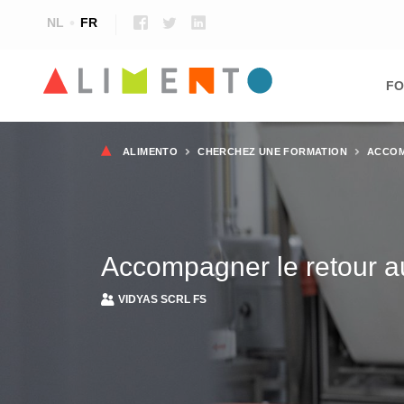
NL
FR
Ma
nav
FO
Fil
ALIMENTO
CHERCHEZ UNE FORMATION
ACCOM
d'Ariane
Accompagner le retour a
VIDYAS SCRL FS