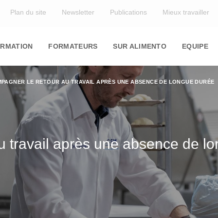
Top
Plan du site
Newsletter
Publications
Mieux travailler
in
igation
RMATION
FORMATEURS
SUR ALIMENTO
EQUIPE
PAGNER LE RETOUR AU TRAVAIL APRÈS UNE ABSENCE DE LONGUE DURÉE
u travail après une absence de l