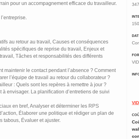
terrain pour un accompagnement efficace du travailleur.
34
INT
l’entreprise.
150
DAT
latifs au retour au travail, Causes et conséquences
Con
és spécifiques de reprise du travail, Enjeux et
FO
avail, Tâches et responsabilités des différents
VID
mment maintenir le contact pendant l’absence ? Comment
INF
er l’équipe de travail au retour du collaborateur ?
lleur : Quels sont les repères à remettre à jour ?
t à envisager. La planification d’entretiens de suivi
VID
ociaux en bref, Analyser et déterminer les RPS
d’action, Élaborer une politique et rédiger un plan de
COÛ
es tabous, Évaluer et ajuster.
Coû
wal
co