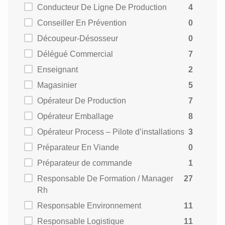
Conducteur De Ligne De Production
4
Conseiller En Prévention
0
Découpeur-Désosseur
0
Délégué Commercial
7
Enseignant
2
Magasinier
5
Opérateur De Production
7
Opérateur Emballage
8
Opérateur Process – Pilote d’installations
3
Préparateur En Viande
0
Préparateur de commande
1
Responsable De Formation / Manager
27
Rh
Responsable Environnement
11
Responsable Logistique
11