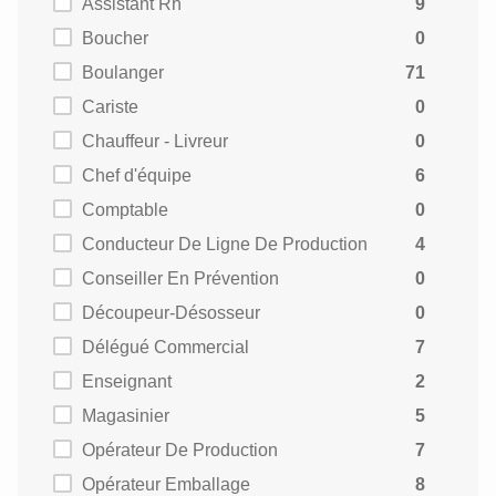
Assistant Rh
9
Boucher
0
Boulanger
71
Cariste
0
Chauffeur - Livreur
0
Chef d'équipe
6
Comptable
0
Conducteur De Ligne De Production
4
Conseiller En Prévention
0
Découpeur-Désosseur
0
Délégué Commercial
7
Enseignant
2
Magasinier
5
Opérateur De Production
7
Opérateur Emballage
8