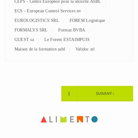
CEPS - Centre Européen pour la sécurité ASBL
ECS - European Control Services nv
EUROLOGISTICS SRL
FOREM Logistique
FORMALYS SRL
Formaz BVBA
GUEST sa
Le Forem ESTAIMPUIS
Maison de la formation asbl
Validoc srl
Pagination
1
SUIVANT ›
PAGE
PAGE
ACTUELLE
SUIVANTE