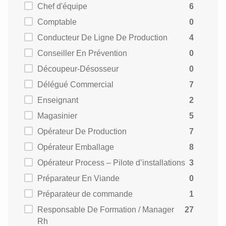
Chef d'équipe
6
Comptable
0
Conducteur De Ligne De Production
4
Conseiller En Prévention
0
Découpeur-Désosseur
0
Délégué Commercial
7
Enseignant
2
Magasinier
5
Opérateur De Production
7
Opérateur Emballage
8
Opérateur Process – Pilote d’installations
3
Préparateur En Viande
0
Préparateur de commande
1
Responsable De Formation / Manager
27
Rh