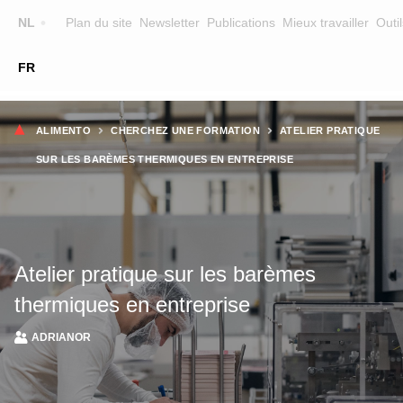
Top
NL
Plan du site
Newsletter
Publications
Mieux travailler
Outil
☰
FR
Main
FORMATION
CHERCHER UNE FORMATION
Fil
navigation
ALIMENTO
CHERCHEZ UNE FORMATION
ATELIER PRATIQUE
FORMATEURS
d'Ariane
SUR LES BARÈMES THERMIQUES EN ENTREPRISE
SUR ALIMENTO
EQUIPE
CONTACT
Atelier pratique sur les barèmes
thermiques en entreprise
ADRIANOR