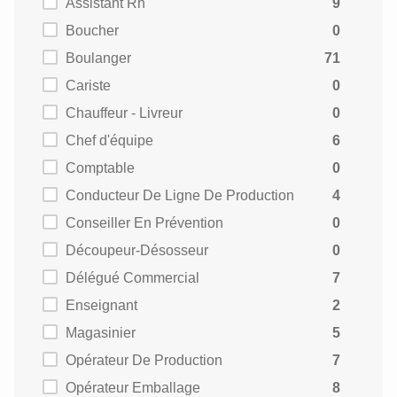
Assistant Rh
9
Boucher
0
Boulanger
71
Cariste
0
Chauffeur - Livreur
0
Chef d'équipe
6
Comptable
0
Conducteur De Ligne De Production
4
Conseiller En Prévention
0
Découpeur-Désosseur
0
Délégué Commercial
7
Enseignant
2
Magasinier
5
Opérateur De Production
7
Opérateur Emballage
8