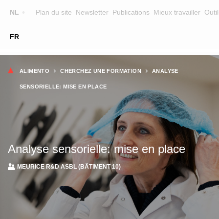
Top
NL
Plan du site
Newsletter
Publications
Mieux travailler
Outil
☰
FR
Main
FORMATION
CHERCHER UNE FORMATION
Fil
navigation
ALIMENTO
CHERCHEZ UNE FORMATION
ANALYSE
FORMATEURS
d'Ariane
SENSORIELLE: MISE EN PLACE
SUR ALIMENTO
EQUIPE
CONTACT
Analyse sensorielle: mise en place
MEURICE R&D ASBL (BÂTIMENT 10)