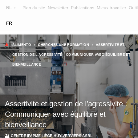
Top
NL
Plan du site
Newsletter
Publications
Mieux travailler
Outil
☰
FR
Main
FORMATION
CHERCHER UNE FORMATION
Fil
navigation
ALIMENTO
CHERCHEZ UNE FORMATION
ASSERTIVITÉ ET
FORMATEURS
d'Ariane
GESTION DE L’AGRESSIVITÉ : COMMUNIQUER AVEC ÉQUILIBRE ET
SUR ALIMENTO
BIENVEILLANCE
EQUIPE
CONTACT
Assertivité et gestion de l’agressivité :
Communiquer avec équilibre et
bienveillance
CENTRE IFAPME LIÈGE-HUY-VERVIERS ASBL