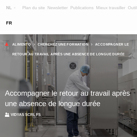
Top
NL
Plan du site
Newsletter
Publications
Mieux travailler
Outil
☰
FR
Main
FORMATION
CHERCHER UNE FORMATION
Fil
navigation
ALIMENTO
CHERCHEZ UNE FORMATION
ACCOMPAGNER LE
FORMATEURS
d'Ariane
RETOUR AU TRAVAIL APRÈS UNE ABSENCE DE LONGUE DURÉE
SUR ALIMENTO
EQUIPE
CONTACT
Accompagner le retour au travail après
une absence de longue durée
VIDYAS SCRL FS