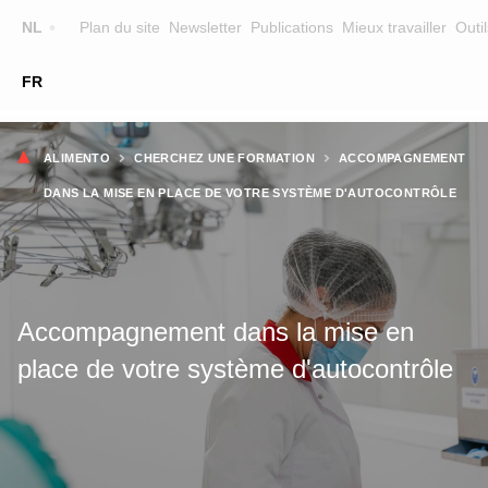
Top
NL
Plan du site
Newsletter
Publications
Mieux travailler
Outil
☰
FR
Main
FORMATION
CHERCHER UNE FORMATION
Fil
navigation
ALIMENTO
CHERCHEZ UNE FORMATION
ACCOMPAGNEMENT
FORMATEURS
d'Ariane
DANS LA MISE EN PLACE DE VOTRE SYSTÈME D'AUTOCONTRÔLE
SUR ALIMENTO
EQUIPE
CONTACT
Accompagnement dans la mise en
place de votre système d'autocontrôle