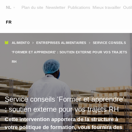
Top
NL
Plan du site
Newsletter
Publications
Mieux travailler
Outil
☰
FR
Main
FORMATION
CHERCHER UNE FORMATION
Fil
navigation
ALIMENTO
ENTREPRISES ALIMENTAIRES
SERVICE CONSEILS
FORMATEURS
d'Ariane
'FORMER ET APPRENDRE' : SOUTIEN EXTERNE POUR VOS TRAJETS
SUR ALIMENTO
RH
EQUIPE
CONTACT
Service conseils 'Former et apprendre'
: soutien externe pour vos trajets RH
Cette intervention apportera de la structure à
votre politique de formation, vous fournira des