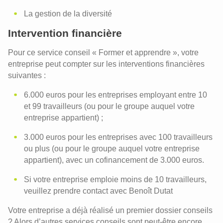
Le Scan Recrutement : qui cherche,
trouve !
La gestion de la diversité
Politique d'accueil
Intervention financière
Formation
Pour ce service conseil « Former et apprendre », votre
Licenciement et restructuration
entreprise peut compter sur les interventions financières
suivantes :
Suivi, évaluation et validation des
compétences
6.000 euros pour les entreprises employant entre 10
Classification de fonctions
et 99 travailleurs (ou pour le groupe auquel votre
entreprise appartient) ;
3.000 euros pour les entreprises avec 100 travailleurs
ou plus (ou pour le groupe auquel votre entreprise
appartient), avec un cofinancement de 3.000 euros.
Si votre entreprise emploie moins de 10 travailleurs,
veuillez prendre contact avec Benoît Dutat
Votre entreprise a déjà réalisé un premier dossier conseils
? Alors d’autres services conseils sont peut-être encore