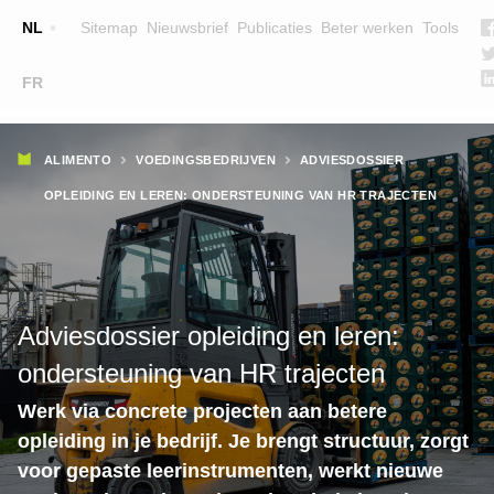
Top
NL
Sitemap
Nieuwsbrief
Publicaties
Beter werken
Tools
☰
FR
Main
OPLEIDINGEN
ZOEK EEN OPLEIDING
Kruimelpad
navigation
ALIMENTO
VOEDINGSBEDRIJVEN
ADVIESDOSSIER
LESGEVERS
OPLEIDING EN LEREN: ONDERSTEUNING VAN HR TRAJECTEN
WIE ZIJN WE
TEAM
CONTACT
Adviesdossier opleiding en leren:
ondersteuning van HR trajecten
Werk via concrete projecten aan betere
opleiding in je bedrijf. Je brengt structuur, zorgt
voor gepaste leerinstrumenten, werkt nieuwe