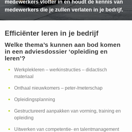
medewerkers vlotter in en houdt de kennis van
medewerkers die je zullen verlaten in je bedrijf.
Efficiënter leren in je bedrijf
Welke
thema’s
kunnen aan bod komen
in een adviesdossier ‘opleiding en
leren’?
Werkplekleren – werkinstructies – didactisch
materiaal
HR scan
Onthaal nieuwkomers – peter-/meterschap
Aanwerving en onthaal
Loopbaanbeleid
Opleidingsplanning
De rekruteringsscan: wie zoekt die
Gestructureerd aanpakken van vorming, training en
vindt?
opleiding
Onthaalbeleid
Uitwerken van competentie- en talentmanagement
Vorming, training en opleiding