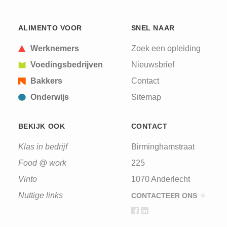
This question is for testing whether or not you are
ALIMENTO VOOR
SNEL NAAR
a human visitor and to prevent automated spam
submissions.
Werknemers
Zoek een opleiding
Voedingsbedrijven
Nieuwsbrief
Bakkers
Contact
Onderwijs
Sitemap
BEKIJK OOK
CONTACT
Klas in bedrijf
Birminghamstraat
Food @ work
225
Vinto
1070 Anderlecht
Nuttige links
CONTACTEER ONS