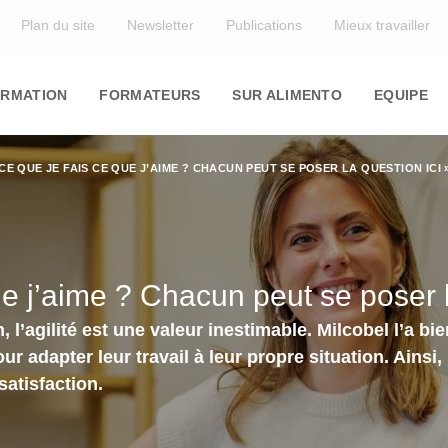
Top
Plan du site
Newsletter
Publications
Mieux travailler
in
igation
RMATION
FORMATEURS
SUR ALIMENTO
EQUIPE
-CE QUE JE FAIS CE QUE J’AIME ? CHACUN PEUT SE POSER LA QUESTION ICI 
ue j’aime ? Chacun peut se poser l
 l’agilité est une valeur inestimable. Milcobel l’a b
 adapter leur travail à leur propre situation. Ainsi,
satisfaction.