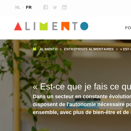
NL
FR
Ma
nav
FO
Fil
ALIMENTO
ENTREPRISES ALIMENTAIRES
« EST
d'Ariane
« Est-ce que je fais ce q
Dans un secteur en constante évolution,
disposent de l'autonomie nécessaire pour
ensemble, avec plus de bien-être et de 