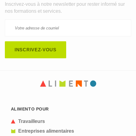
Inscrivez-vous à notre newsletter pour rester informé sur
nos formations et services.
CAPTCHA
This question is for testing whether or not you are
ALIMENTO POUR
a human visitor and to prevent automated spam
submissions.
Travailleurs
Entreprises alimentaires