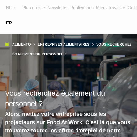
Top
NL
Plan du site
Newsletter
Publications
Mieux travailler
Outil
☰
FR
Main
FORMATION
CHERCHER UNE FORMATION
Fil
navigation
ALIMENTO
ENTREPRISES ALIMENTAIRES
VOUS RECHERCHEZ
FORMATEURS
d'Ariane
ÉGALEMENT DU PERSONNEL ?
SUR ALIMENTO
EQUIPE
CONTACT
Vous recherchez également du
personnel ?
Alors, mettez votre entreprise sous les
projecteurs sur Food At Work. C'est là que vous
trouverez toutes les offres d'emploi de notre