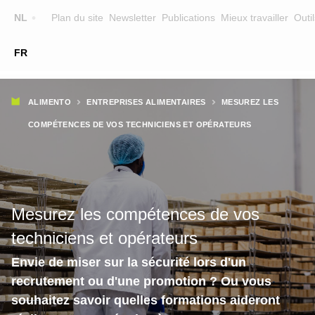
Top
NL
Plan du site
Newsletter
Publications
Mieux travailler
Outil
☰
FR
Main
FORMATION
CHERCHER UNE FORMATION
Fil
navigation
ALIMENTO
ENTREPRISES ALIMENTAIRES
MESUREZ LES
FORMATEURS
d'Ariane
COMPÉTENCES DE VOS TECHNICIENS ET OPÉRATEURS
SUR ALIMENTO
EQUIPE
CONTACT
Mesurez les compétences de vos
techniciens et opérateurs
Envie de miser sur la sécurité lors d'un
recrutement ou d'une promotion ? Ou vous
souhaitez savoir quelles formations aideront