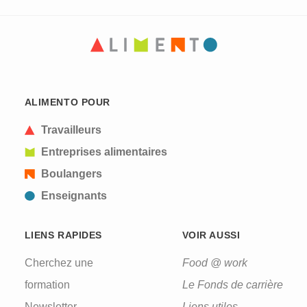
CAPTCHA
This question is for testing whether or not you are
ALIMENTO POUR
a human visitor and to prevent automated spam
submissions.
Travailleurs
Entreprises alimentaires
Boulangers
Enseignants
LIENS RAPIDES
VOIR AUSSI
Cherchez une
Food @ work
formation
Le Fonds de carrière
Newsletter
Liens utiles