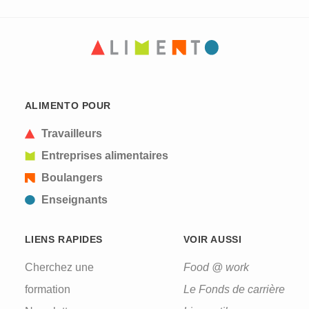
CAPTCHA
This question is for testing whether or not you are
ALIMENTO POUR
a human visitor and to prevent automated spam
submissions.
Travailleurs
Entreprises alimentaires
Boulangers
Enseignants
LIENS RAPIDES
VOIR AUSSI
Cherchez une
Food @ work
formation
Le Fonds de carrière