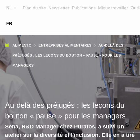
Top
NL
Plan du site
Newsletter
Publications
Mieux travailler
Outil
☰
FR
Main
FORMATION
CHERCHER UNE FORMATION
Fil
navigation
ALIMENTO
ENTREPRISES ALIMENTAIRES
AU-DELÀ DES
FORMATEURS
d'Ariane
PRÉJUGÉS : LES LEÇONS DU BOUTON « PAUSE » POUR LES
SUR ALIMENTO
MANAGERS
EQUIPE
CONTACT
Au-delà des préjugés : les leçons du
bouton « pause » pour les managers
Sena, R&D Manager chez Puratos, a suivi un
atelier sur la diversité et l'inclusion. Elle en a tiré