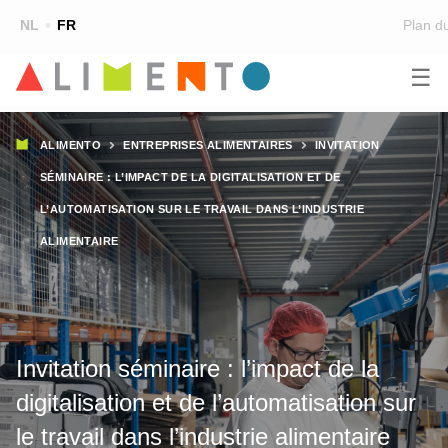
Top
NL
FR
Plan du
☰
Main
FORMATION
CHERCHER UNE FORMATION
Fil
navigation
ALIMENTO
ENTREPRISES ALIMENTAIRES
INVITATION
FORMATEURS
d'Ariane
SÉMINAIRE : L’IMPACT DE LA DIGITALISATION ET DE
SUR ALIMENTO
L’AUTOMATISATION SUR LE TRAVAIL DANS L’INDUSTRIE
ALIMENTAIRE
EQUIPE
CONTACT
Invitation séminaire : l’impact de la
digitalisation et de l’automatisation sur
le travail dans l’industrie alimentaire