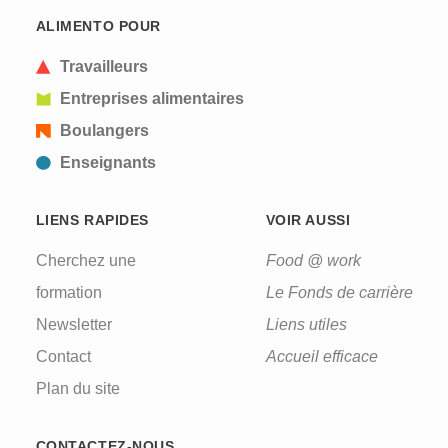
This question is for testing whether or not you are
ALIMENTO POUR
a human visitor and to prevent automated spam
submissions.
Travailleurs
Entreprises alimentaires
Boulangers
Enseignants
LIENS RAPIDES
VOIR AUSSI
Cherchez une
Food @ work
formation
Le Fonds de carrière
Newsletter
Liens utiles
Contact
Accueil efficace
Plan du site
CONTACTEZ-NOUS