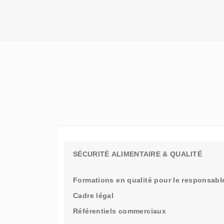
QU'UN
SIMPLE
STAGE
D'OBSERVATION,
MAIS
UN
TREMPLIN
SÉCURITÉ ALIMENTAIRE & QUALITÉ
Formations en qualité pour le responsable
Cadre légal
Référentiels commerciaux