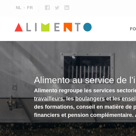
NL
FR
Ma
nav
FO
Alimento au service de l'
Alimento regroupe les services sectori
travailleurs
, les
boulangers
et les
ense
des formations, conseil en matière de 
financiers et pension complémentaire.