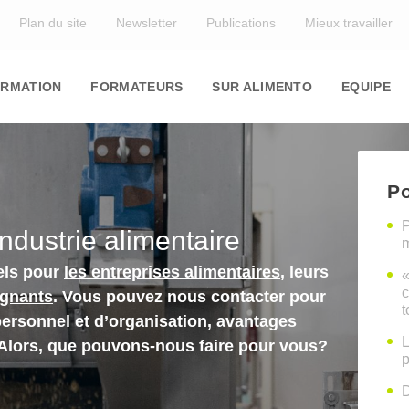
Top
Plan du site
Newsletter
Publications
Mieux travailler
in
igation
RMATION
FORMATEURS
SUR ALIMENTO
EQUIPE
Po
P
industrie alimentaire
m
els pour
les entreprises alimentaires
, leurs
«
c
ignants
. Vous pouvez nous contacter pour
t
personnel et d’organisation, avantages
L
 Alors, que pouvons-nous faire pour vous?
p
D