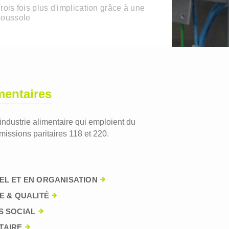
rois fois plus d'implication grâce à une
boussole
mentaires
'industrie alimentaire qui emploient du
issions paritaires 118 et 220.
EL ET EN ORGANISATION
E & QUALITÉ
S SOCIAL
TAIRE