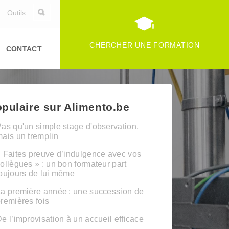
Outils
CHERCHER UNE FORMATION
CONTACT
pulaire sur Alimento.be
as qu'un simple stage d'observation,
ais un tremplin
 Faites preuve d’indulgence avec vos
ollègues » : un bon formateur part
oujours de lui même
a première année : une succession de
remières fois
e l’improvisation à un accueil efficace