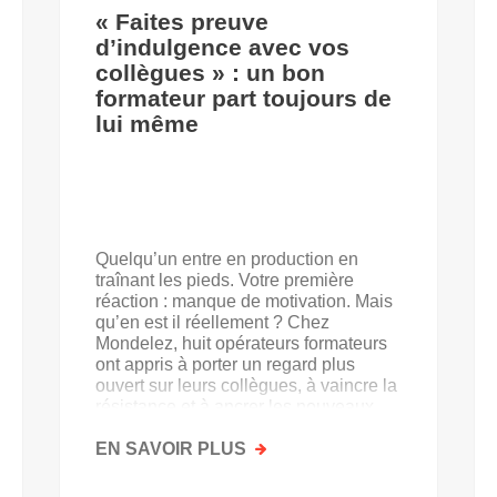
« Faites preuve
d’indulgence avec vos
collègues » : un bon
formateur part toujours de
lui même
Quelqu’un entre en production en
traînant les pieds. Votre première
réaction : manque de motivation. Mais
qu’en est il réellement ? Chez
Mondelez, huit opérateurs formateurs
ont appris à porter un regard plus
ouvert sur leurs collègues, à vaincre la
résistance et à ancrer les nouveaux
acquis.
EN SAVOIR PLUS
SUR
«