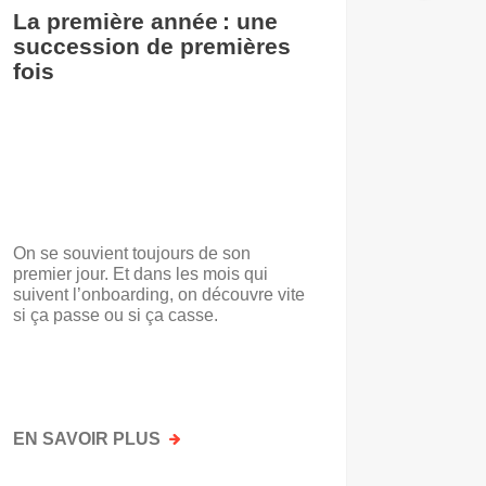
La première année : une
De l’i
succession de premières
accuei
fois
On se souvient toujours de son
« Voilà t
premier jour. Et dans les mois qui
travail.
suivent l’onboarding, on découvre vite
d’entrep
si ça passe ou si ça casse.
travaill
mots. No
mais par
faisait a
EN SAVOIR PLUS
SUR
EN SAV
LA