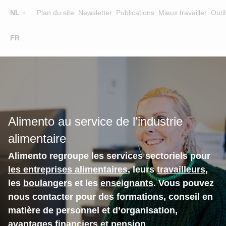
Top
NL
Plan du site
Newsletter
Publications
Mieux travailler
Outil
☰
FR
Main
FORMATION
CHERCHER UNE FORMATION
navigation
FORMATEURS
SUR ALIMENTO
Alimento au service de l'industrie
EQUIPE
alimentaire
CONTACT
Alimento regroupe les services sectoriels pour
les entreprises alimentaires
, leurs
travailleurs
,
les
boulangers
et les
enseignants
. Vous pouvez
nous contacter pour des formations, conseil en
matière de personnel et d’organisation,
avantages financiers et pension