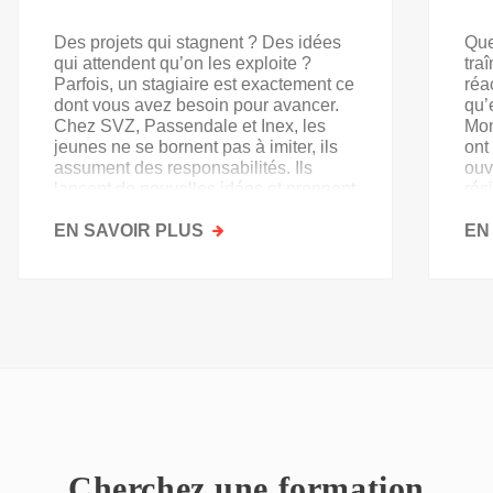
Des projets qui stagnent ? Des idées
Que
qui attendent qu’on les exploite ?
tra
Parfois, un stagiaire est exactement ce
réa
dont vous avez besoin pour avancer.
qu’
Chez SVZ, Passendale et Inex, les
Mon
jeunes ne se bornent pas à imiter, ils
ont
assument des responsabilités. Ils
ouv
lancent de nouvelles idées et prennent
rés
goût au secteur.
acq
EN SAVOIR PLUS
SUR
EN
PAS
QU'UN
SIMPLE
STAGE
D'OBSERVATION,
MAIS
UN
TREMPLIN
Cherchez une formation