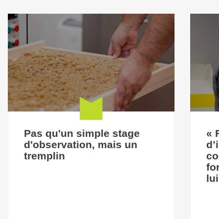
Pas qu'un simple stage
« 
d'observation, mais un
d’
tremplin
co
fo
lu