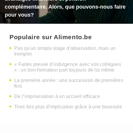
complémentaire. Alors, que pouvons-nous faire
pour vous?
Populaire sur Alimento.be
Pas qu'un simple stage d'observation, mais un
tremplin
« Faites preuve d’indulgence avec vos collègues
» : un bon formateur part toujours de lui même
La première année : une succession de premières
fois
De l’improvisation à un accueil efficace
Trois fois plus d'implication grâce à une boussole