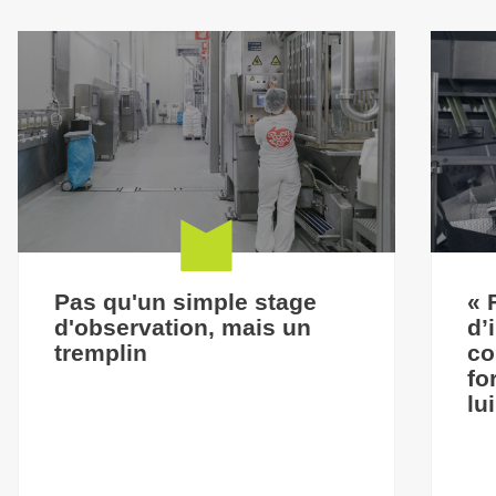
Pas qu'un simple stage
« 
d'observation, mais un
d’
tremplin
co
fo
lu