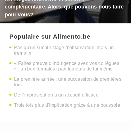
complémentaire. Alors, que pouvons-nous faire
pour vous?
Populaire sur Alimento.be
Pas qu'un simple stage d'observation, mais un
tremplin
« Faites preuve d’indulgence avec vos collègues
» : un bon formateur part toujours de lui même
La première année : une succession de premières
fois
De l’improvisation à un accueil efficace
Trois fois plus d'implication grâce à une boussole