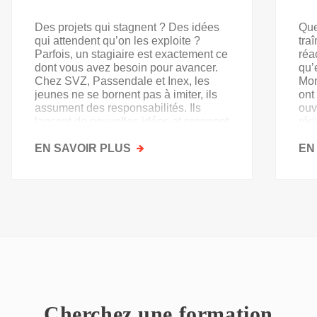
Des projets qui stagnent ? Des idées
Que
qui attendent qu’on les exploite ?
tra
Parfois, un stagiaire est exactement ce
réa
dont vous avez besoin pour avancer.
qu’
Chez SVZ, Passendale et Inex, les
Mon
jeunes ne se bornent pas à imiter, ils
ont
assument des responsabilités. Ils
ouv
lancent de nouvelles idées et prennent
rés
goût au secteur.
acq
EN SAVOIR PLUS
SUR
EN
PAS
QU'UN
SIMPLE
STAGE
D'OBSERVATION,
MAIS
UN
TREMPLIN
Cherchez une formation