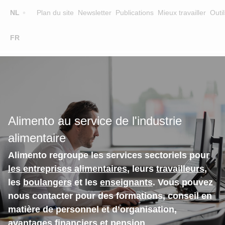
Top
NL
Plan du site
Newsletter
Publications
Mieux travailler
Outil
☰
FR
Main
FORMATION
CHERCHER UNE FORMATION
navigation
FORMATEURS
SUR ALIMENTO
Alimento au service de l'industrie
EQUIPE
alimentaire
CONTACT
Alimento regroupe les services sectoriels pour
les entreprises alimentaires
, leurs
travailleurs
,
les
boulangers
et les
enseignants
. Vous pouvez
nous contacter pour des formations, conseil en
matière de personnel et d’organisation,
avantages financiers et pension