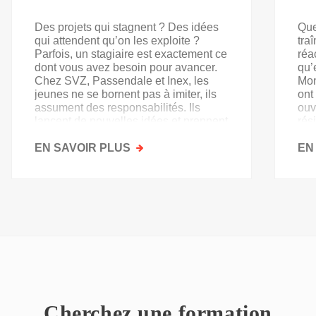
Des projets qui stagnent ? Des idées
Que
qui attendent qu’on les exploite ?
tra
Parfois, un stagiaire est exactement ce
réa
dont vous avez besoin pour avancer.
qu’
Chez SVZ, Passendale et Inex, les
Mon
jeunes ne se bornent pas à imiter, ils
ont
assument des responsabilités. Ils
ouv
lancent de nouvelles idées et prennent
rés
goût au secteur.
acq
EN SAVOIR PLUS
SUR
EN
PAS
QU'UN
SIMPLE
STAGE
D'OBSERVATION,
MAIS
UN
TREMPLIN
Cherchez une formation