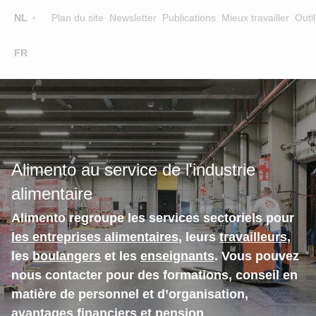
Top
NL
Plan du site
Newsletter
Publications
Mieux travailler
Outil
☰
FR
Main
FORMATION
CHERCHER UNE FORMATION
navigation
FORMATEURS
SUR ALIMENTO
Alimento au service de l'industrie
EQUIPE
alimentaire
CONTACT
Alimento regroupe les services sectoriels pour
les entreprises alimentaires
, leurs
travailleurs
,
les
boulangers
et les
enseignants
. Vous pouvez
nous contacter pour des formations, conseil en
matière de personnel et d’organisation,
avantages financiers et pension