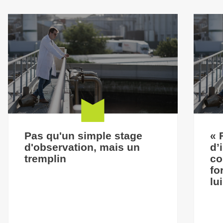
Pas qu'un simple stage
« 
d'observation, mais un
d’
tremplin
co
fo
lu