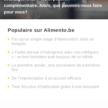
complémentaire. Alors, que pouvons-nous faire
pour vous?
Populaire sur Alimento.be
Pas qu'un simple stage d'observation, mais un
tremplin
« Faites preuve d’indulgence avec vos collègues
» : un bon formateur part toujours de lui même
La première année : une succession de premières
fois
De l’improvisation à un accueil efficace
Trois fois plus d'implication grâce à une boussole