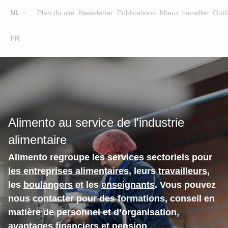
Top
NL
Plan du site
Newsletter
Publications
Mieux travailler
Outil
☰
FR
Main
FORMATION
CHERCHER UNE FORMATION
navigation
FORMATEURS
SUR ALIMENTO
Alimento au service de l'industrie
EQUIPE
alimentaire
CONTACT
Alimento regroupe les services sectoriels pour
les entreprises alimentaires
, leurs
travailleurs
,
les
boulangers
et les
enseignants
. Vous pouvez
nous contacter pour des formations, conseil en
matière de personnel et d’organisation,
avantages financiers et pension