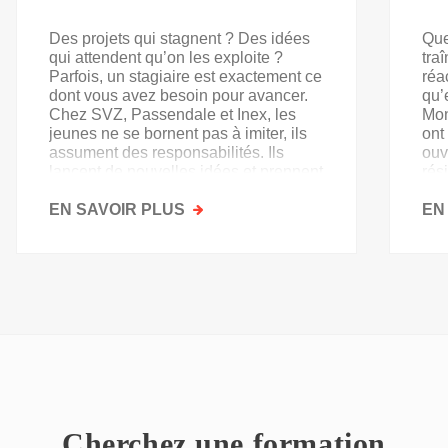
Des projets qui stagnent ? Des idées
Que
qui attendent qu’on les exploite ?
tra
Parfois, un stagiaire est exactement ce
réa
dont vous avez besoin pour avancer.
qu’
Chez SVZ, Passendale et Inex, les
Mon
jeunes ne se bornent pas à imiter, ils
ont
assument des responsabilités. Ils
ouv
lancent de nouvelles idées et prennent
rés
goût au secteur.
acq
EN SAVOIR PLUS
SUR
EN
PAS
QU'UN
SIMPLE
STAGE
D'OBSERVATION,
MAIS
UN
TREMPLIN
Cherchez une formation