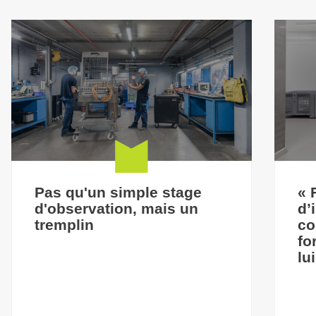
Pas qu'un simple stage
« 
d'observation, mais un
d’
tremplin
co
fo
lu