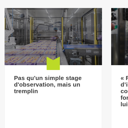
Pas qu'un simple stage
« 
d'observation, mais un
d’
tremplin
co
fo
lu