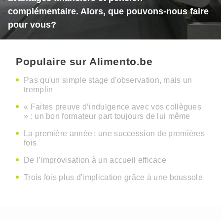
complémentaire. Alors, que pouvons-nous faire
pour vous?
Populaire sur Alimento.be
Pas qu'un simple stage d'observation, mais un
tremplin
« Faites preuve d’indulgence avec vos collègues
» : un bon formateur part toujours de lui même
La première année : une succession de premières
fois
De l’improvisation à un accueil efficace
Trois fois plus d'implication grâce à une boussole