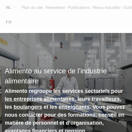
Top
NL
Plan du site
Newsletter
Publications
Mieux travailler
Outil
☰
FR
Main
FORMATION
CHERCHER UNE FORMATION
navigation
FORMATEURS
SUR ALIMENTO
Alimento au service de l'industrie
EQUIPE
alimentaire
CONTACT
Alimento regroupe les services sectoriels pour
les entreprises alimentaires
, leurs
travailleurs
,
les
boulangers
et les
enseignants
. Vous pouvez
nous contacter pour des formations, conseil en
matière de personnel et d’organisation,
avantages financiers et pension