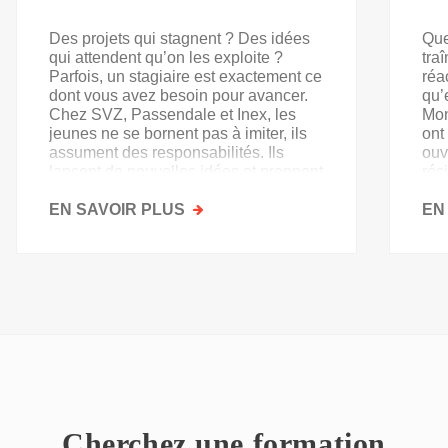
Des projets qui stagnent ? Des idées
Que
qui attendent qu’on les exploite ?
tra
Parfois, un stagiaire est exactement ce
réa
dont vous avez besoin pour avancer.
qu’
Chez SVZ, Passendale et Inex, les
Mon
jeunes ne se bornent pas à imiter, ils
ont
assument des responsabilités. Ils
ouv
lancent de nouvelles idées et prennent
rés
goût au secteur.
acq
EN SAVOIR PLUS
SUR
EN
PAS
QU'UN
SIMPLE
STAGE
D'OBSERVATION,
MAIS
UN
TREMPLIN
Cherchez une formation