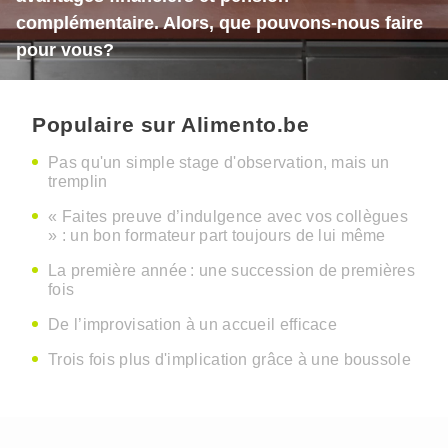
complémentaire. Alors, que pouvons-nous faire
pour vous?
Populaire sur Alimento.be
Pas qu'un simple stage d'observation, mais un
tremplin
« Faites preuve d’indulgence avec vos collègues
» : un bon formateur part toujours de lui même
La première année : une succession de premières
fois
De l’improvisation à un accueil efficace
Trois fois plus d'implication grâce à une boussole