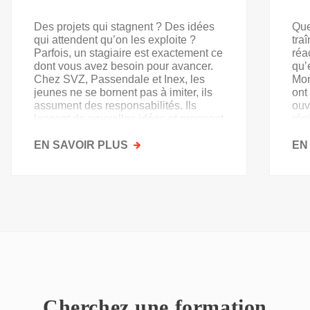
Des projets qui stagnent ? Des idées
Que
qui attendent qu’on les exploite ?
tra
Parfois, un stagiaire est exactement ce
réa
dont vous avez besoin pour avancer.
qu’
Chez SVZ, Passendale et Inex, les
Mon
jeunes ne se bornent pas à imiter, ils
ont
assument des responsabilités. Ils
ouv
lancent de nouvelles idées et prennent
rés
goût au secteur.
acq
EN SAVOIR PLUS
SUR
EN
PAS
QU'UN
SIMPLE
STAGE
D'OBSERVATION,
MAIS
UN
TREMPLIN
Cherchez une formation