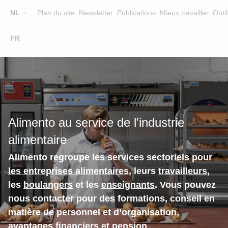
Top
NL
Plan du site
Newsletter
Publications
Mieux travailler
Outil
☰
FR
Main
FORMATION
CHERCHER UNE FORMATION
navigation
FORMATEURS
SUR ALIMENTO
Alimento au service de l'industrie
EQUIPE
alimentaire
CONTACT
Alimento regroupe les services sectoriels pour
les entreprises alimentaires
, leurs
travailleurs
,
les
boulangers
et les
enseignants
. Vous pouvez
nous contacter pour des formations, conseil en
matière de personnel et d’organisation,
avantages financiers et pension