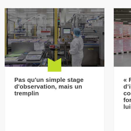
Pas qu'un simple stage
« 
d'observation, mais un
d’
tremplin
co
fo
lu