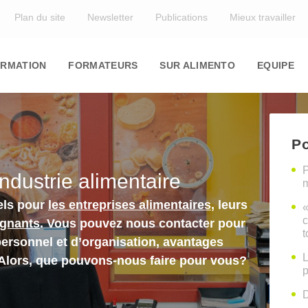
Top
Plan du site
Newsletter
Publications
Mieux travailler
in
igation
RMATION
FORMATEURS
SUR ALIMENTO
EQUIPE
Po
P
industrie alimentaire
m
els pour
les entreprises alimentaires
, leurs
«
c
ignants
. Vous pouvez nous contacter pour
t
personnel et d’organisation, avantages
L
 Alors, que pouvons-nous faire pour vous?
p
D