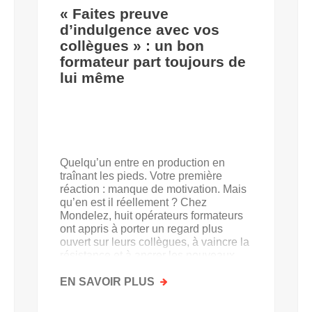
« Faites preuve
d’indulgence avec vos
collègues » : un bon
formateur part toujours de
lui même
Quelqu’un entre en production en
traînant les pieds. Votre première
réaction : manque de motivation. Mais
qu’en est il réellement ? Chez
Mondelez, huit opérateurs formateurs
ont appris à porter un regard plus
ouvert sur leurs collègues, à vaincre la
résistance et à ancrer les nouveaux
acquis.
EN SAVOIR PLUS
SUR
«