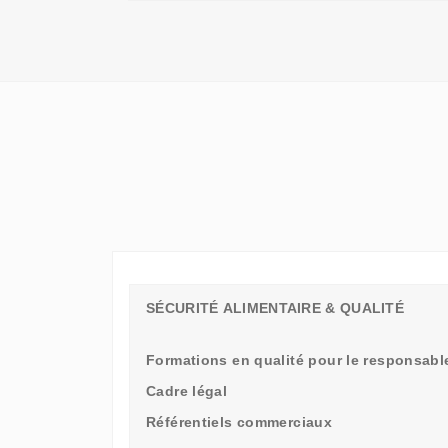
QU'UN
SIMPLE
STAGE
D'OBSERVATION,
MAIS
UN
TREMPLIN
SÉCURITÉ ALIMENTAIRE & QUALITÉ
Formations en qualité pour le responsable
Cadre légal
Référentiels commerciaux