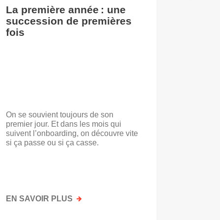
La première année : une
De l’i
succession de premières
accuei
fois
On se souvient toujours de son
« Voilà t
premier jour. Et dans les mois qui
travail.
suivent l’onboarding, on découvre vite
d’entrep
si ça passe ou si ça casse.
travaill
mots. No
mais par
faisait a
EN SAVOIR PLUS
SUR
EN SAV
LA