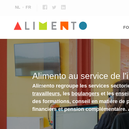
NL
FR
Ma
nav
FO
Alimento au service de l'
Alimento regroupe les services sectori
travailleurs
, les
boulangers
et les
ense
des formations, conseil en matière de 
financiers et pension complémentaire.