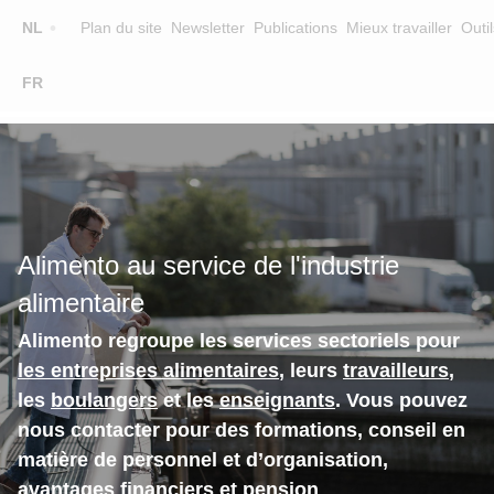
Top
NL
Plan du site
Newsletter
Publications
Mieux travailler
Outil
☰
FR
Main
FORMATION
CHERCHER UNE FORMATION
navigation
FORMATEURS
SUR ALIMENTO
Alimento au service de l'industrie
EQUIPE
alimentaire
CONTACT
Alimento regroupe les services sectoriels pour
les entreprises alimentaires
, leurs
travailleurs
,
les
boulangers
et les
enseignants
. Vous pouvez
nous contacter pour des formations, conseil en
matière de personnel et d’organisation,
avantages financiers et pension