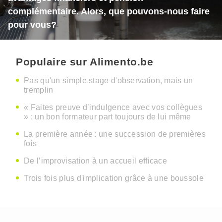
complémentaire. Alors, que pouvons-nous faire
pour vous?
Populaire sur Alimento.be
Pas qu'un simple stage d'observation, mais un
tremplin
« Faites preuve d’indulgence avec vos collègues
» : un bon formateur part toujours de lui même
La première année : une succession de premières
fois
De l’improvisation à un accueil efficace
Trois fois plus d'implication grâce à une boussole