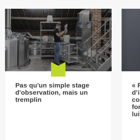
Pas qu'un simple stage
« 
d'observation, mais un
d’
tremplin
co
fo
lu