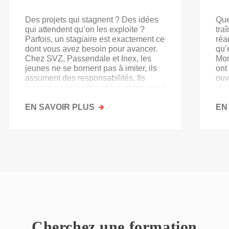
Des projets qui stagnent ? Des idées
Que
qui attendent qu’on les exploite ?
tra
Parfois, un stagiaire est exactement ce
réa
dont vous avez besoin pour avancer.
qu’
Chez SVZ, Passendale et Inex, les
Mon
jeunes ne se bornent pas à imiter, ils
ont
assument des responsabilités. Ils
ouv
lancent de nouvelles idées et prennent
rés
goût au secteur.
acq
EN SAVOIR PLUS
SUR
EN
PAS
QU'UN
SIMPLE
STAGE
D'OBSERVATION,
MAIS
UN
TREMPLIN
Cherchez une formation