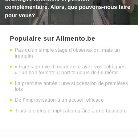
complémentaire. Alors, que pouvons-nous faire
pour vous?
Populaire sur Alimento.be
Pas qu'un simple stage d'observation, mais un
tremplin
« Faites preuve d’indulgence avec vos collègues
» : un bon formateur part toujours de lui même
La première année : une succession de premières
fois
De l’improvisation à un accueil efficace
Trois fois plus d'implication grâce à une boussole