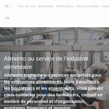
Top
NL
Plan du site
Newsletter
Publications
Mieux travailler
Outil
☰
FR
Main
FORMATION
CHERCHER UNE FORMATION
navigation
FORMATEURS
SUR ALIMENTO
Alimento au service de l'industrie
EQUIPE
alimentaire
CONTACT
Alimento regroupe les services sectoriels pour
les entreprises alimentaires
, leurs
travailleurs
,
les
boulangers
et les
enseignants
. Vous pouvez
nous contacter pour des formations, conseil en
matière de personnel et d’organisation,
avantages financiers et pension