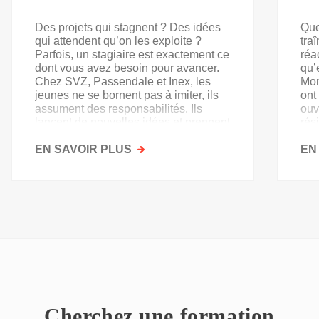
Des projets qui stagnent ? Des idées
Que
qui attendent qu’on les exploite ?
tra
Parfois, un stagiaire est exactement ce
réa
dont vous avez besoin pour avancer.
qu’
Chez SVZ, Passendale et Inex, les
Mon
jeunes ne se bornent pas à imiter, ils
ont
assument des responsabilités. Ils
ouv
lancent de nouvelles idées et prennent
rés
goût au secteur.
acq
EN SAVOIR PLUS
SUR
EN
PAS
QU'UN
SIMPLE
STAGE
D'OBSERVATION,
MAIS
UN
TREMPLIN
Cherchez une formation