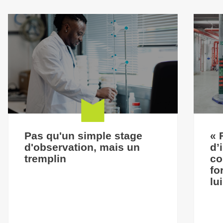
Pas qu'un simple stage
« 
d'observation, mais un
d’
tremplin
co
fo
lu