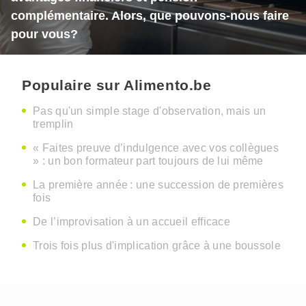
complémentaire. Alors, que pouvons-nous faire
pour vous?
Populaire sur Alimento.be
Pas qu'un simple stage d'observation, mais un
tremplin
« Faites preuve d’indulgence avec vos collègues
» : un bon formateur part toujours de lui même
La première année : une succession de premières
fois
De l’improvisation à un accueil efficace
Trois fois plus d'implication grâce à une boussole