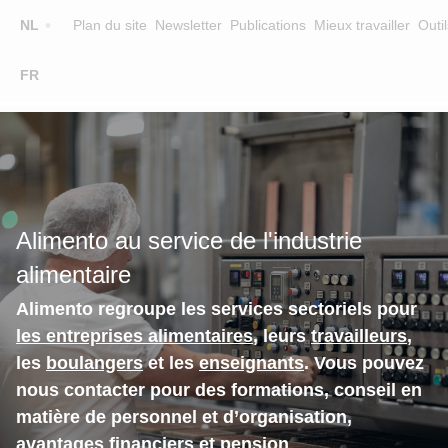
Top
NL
Plan du site
Newsletter
Publications
Mieux travailler
Outil
☰
FR
Main
FORMATION
CHERCHER UNE FORMATION
navigation
FORMATEURS
SUR ALIMENTO
Alimento au service de l'industrie
EQUIPE
alimentaire
CONTACT
Alimento regroupe les services sectoriels pour
les entreprises alimentaires
, leurs
travailleurs
,
les
boulangers
et les
enseignants
. Vous pouvez
nous contacter pour des formations, conseil en
matière de personnel et d’organisation,
avantages financiers et pension