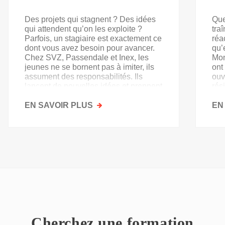
Des projets qui stagnent ? Des idées
Que
qui attendent qu’on les exploite ?
tra
Parfois, un stagiaire est exactement ce
réa
dont vous avez besoin pour avancer.
qu’
Chez SVZ, Passendale et Inex, les
Mon
jeunes ne se bornent pas à imiter, ils
ont
assument des responsabilités. Ils
ouv
lancent de nouvelles idées et prennent
rés
goût au secteur.
acq
EN SAVOIR PLUS
SUR
EN
PAS
QU'UN
SIMPLE
STAGE
D'OBSERVATION,
MAIS
UN
TREMPLIN
Cherchez une formation