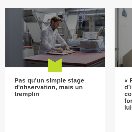
Pas qu'un simple stage
« 
d'observation, mais un
d’
tremplin
co
fo
lu