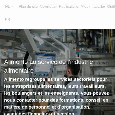
Top
NL
Plan du site
Newsletter
Publications
Mieux travailler
Outil
☰
FR
Main
FORMATION
CHERCHER UNE FORMATION
navigation
FORMATEURS
SUR ALIMENTO
Alimento au service de l'industrie
EQUIPE
alimentaire
CONTACT
Alimento regroupe les services sectoriels pour
les entreprises alimentaires
, leurs
travailleurs
,
les
boulangers
et les
enseignants
. Vous pouvez
nous contacter pour des formations, conseil en
matière de personnel et d’organisation,
avantages financiers et pension