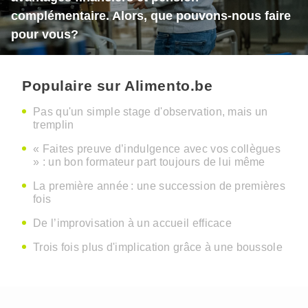
complémentaire. Alors, que pouvons-nous faire
pour vous?
Populaire sur Alimento.be
Pas qu'un simple stage d'observation, mais un
tremplin
« Faites preuve d’indulgence avec vos collègues
» : un bon formateur part toujours de lui même
La première année : une succession de premières
fois
De l’improvisation à un accueil efficace
Trois fois plus d'implication grâce à une boussole