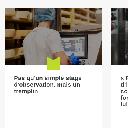
Pas qu'un simple stage
« 
d'observation, mais un
d’
tremplin
co
fo
lu