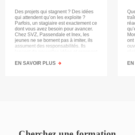
Des projets qui stagnent ? Des idées
Que
qui attendent qu’on les exploite ?
tra
Parfois, un stagiaire est exactement ce
réa
dont vous avez besoin pour avancer.
qu’
Chez SVZ, Passendale et Inex, les
Mon
jeunes ne se bornent pas à imiter, ils
ont
assument des responsabilités. Ils
ouv
lancent de nouvelles idées et prennent
rés
goût au secteur.
acq
EN SAVOIR PLUS
SUR
EN
PAS
QU'UN
SIMPLE
STAGE
D'OBSERVATION,
MAIS
UN
TREMPLIN
Cherchez une formation