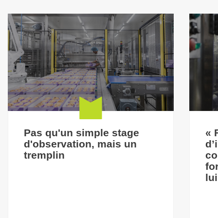
Pas qu'un simple stage
« 
d'observation, mais un
d’
tremplin
co
fo
lu