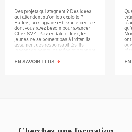
Des projets qui stagnent ? Des idées
Que
qui attendent qu’on les exploite ?
tra
Parfois, un stagiaire est exactement ce
réa
dont vous avez besoin pour avancer.
qu’
Chez SVZ, Passendale et Inex, les
Mon
jeunes ne se bornent pas à imiter, ils
ont
assument des responsabilités. Ils
ouv
lancent de nouvelles idées et prennent
rés
goût au secteur.
acq
EN SAVOIR PLUS
SUR
EN
PAS
QU'UN
SIMPLE
STAGE
D'OBSERVATION,
MAIS
UN
TREMPLIN
Cherchez une formation