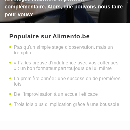
complémentaire. Alors, que pouvons-nous faire
pour vous?
Populaire sur Alimento.be
Pas qu'un simple stage d'observation, mais un
tremplin
« Faites preuve d’indulgence avec vos collègues
» : un bon formateur part toujours de lui même
La première année : une succession de premières
fois
De l’improvisation à un accueil efficace
Trois fois plus d'implication grâce à une boussole