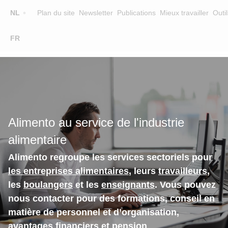
Top
NL
Plan du site
Newsletter
Publications
Mieux travailler
Outil
☰
FR
Main
FORMATION
CHERCHER UNE FORMATION
navigation
FORMATEURS
SUR ALIMENTO
Alimento au service de l'industrie
EQUIPE
alimentaire
CONTACT
Alimento regroupe les services sectoriels pour
les entreprises alimentaires
, leurs
travailleurs
,
les
boulangers
et les
enseignants
. Vous pouvez
nous contacter pour des formations, conseil en
matière de personnel et d’organisation,
avantages financiers et pension