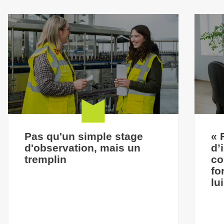
Pas qu'un simple stage
« 
d'observation, mais un
d’
tremplin
co
fo
lu