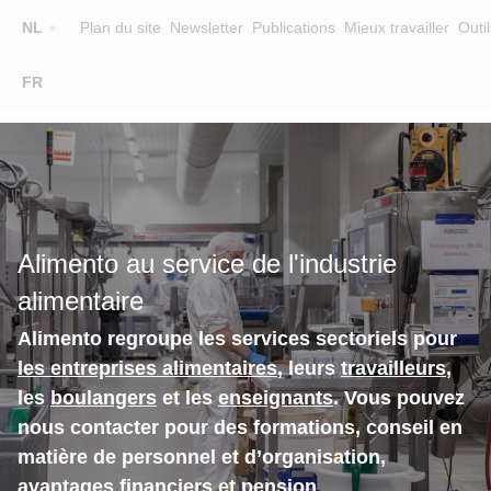
Top
NL
Plan du site
Newsletter
Publications
Mieux travailler
Outil
☰
FR
Main
FORMATION
CHERCHER UNE FORMATION
navigation
FORMATEURS
SUR ALIMENTO
Alimento au service de l'industrie
EQUIPE
alimentaire
CONTACT
Alimento regroupe les services sectoriels pour
les entreprises alimentaires
, leurs
travailleurs
,
les
boulangers
et les
enseignants
. Vous pouvez
nous contacter pour des formations, conseil en
matière de personnel et d’organisation,
avantages financiers et pension