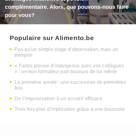
complémentaire. Alors, que pouvons-nous faire
pour vous?
Populaire sur Alimento.be
Pas qu'un simple stage d'observation, mais un
tremplin
« Faites preuve d’indulgence avec vos collègues
» : un bon formateur part toujours de lui même
La première année : une succession de premières
fois
De l’improvisation à un accueil efficace
Trois fois plus d'implication grâce à une boussole