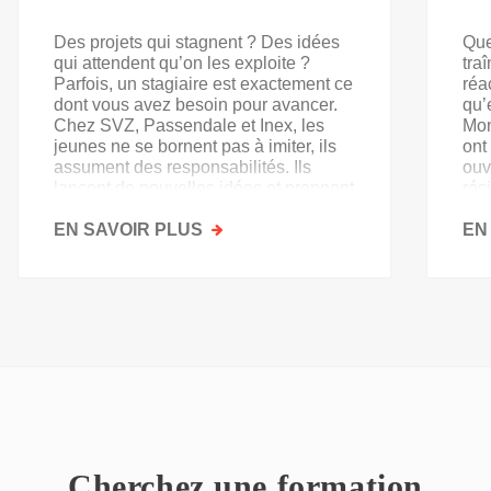
Des projets qui stagnent ? Des idées
Que
qui attendent qu’on les exploite ?
tra
Parfois, un stagiaire est exactement ce
réa
dont vous avez besoin pour avancer.
qu’
Chez SVZ, Passendale et Inex, les
Mon
jeunes ne se bornent pas à imiter, ils
ont
assument des responsabilités. Ils
ouv
lancent de nouvelles idées et prennent
rés
goût au secteur.
acq
EN SAVOIR PLUS
SUR
EN
PAS
QU'UN
SIMPLE
STAGE
D'OBSERVATION,
MAIS
UN
TREMPLIN
Cherchez une formation