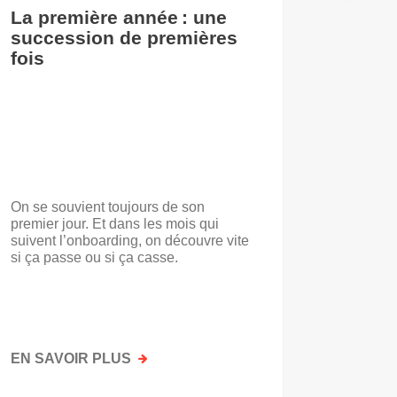
La première année : une
De l’i
succession de premières
accuei
fois
On se souvient toujours de son
« Voilà t
premier jour. Et dans les mois qui
travail.
suivent l’onboarding, on découvre vite
d’entrep
si ça passe ou si ça casse.
travaill
mots. No
mais par
faisait a
EN SAVOIR PLUS
SUR
EN SAV
LA