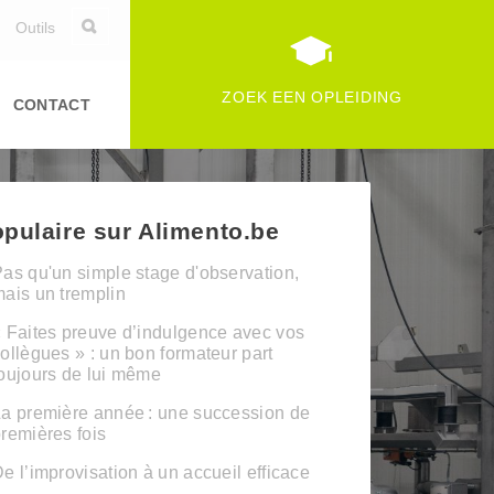
Outils
ZOEK EEN OPLEIDING
CONTACT
pulaire sur Alimento.be
as qu'un simple stage d'observation,
ais un tremplin
 Faites preuve d’indulgence avec vos
ollègues » : un bon formateur part
oujours de lui même
a première année : une succession de
remières fois
e l’improvisation à un accueil efficace