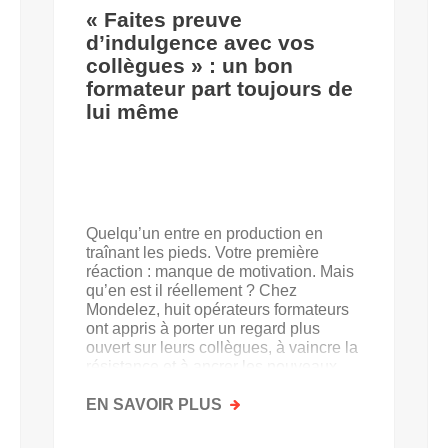
« Faites preuve
d’indulgence avec vos
collègues » : un bon
formateur part toujours de
lui même
Quelqu’un entre en production en
traînant les pieds. Votre première
réaction : manque de motivation. Mais
qu’en est il réellement ? Chez
Mondelez, huit opérateurs formateurs
ont appris à porter un regard plus
ouvert sur leurs collègues, à vaincre la
résistance et à ancrer les nouveaux
acquis.
EN SAVOIR PLUS
SUR
«