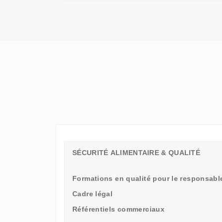
QU'UN
SIMPLE
STAGE
D'OBSERVATION,
MAIS
UN
TREMPLIN
SÉCURITÉ ALIMENTAIRE & QUALITÉ
Formations en qualité pour le responsable
Cadre légal
Référentiels commerciaux