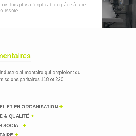
rois fois plus d'implication grâce à une
boussole
mentaires
'industrie alimentaire qui emploient du
issions paritaires 118 et 220.
EL ET EN ORGANISATION
E & QUALITÉ
S SOCIAL
TAIRE