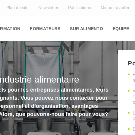
Top
Plan du site
Newsletter
Publications
Mieux travailler
in
igation
RMATION
FORMATEURS
SUR ALIMENTO
EQUIPE
Po
P
industrie alimentaire
m
els pour
les entreprises alimentaires
, leurs
«
c
ignants
. Vous pouvez nous contacter pour
t
personnel et d’organisation, avantages
L
 Alors, que pouvons-nous faire pour vous?
p
D