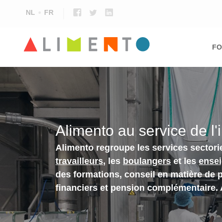
NL
FR
Ma
nav
FO
Alimento au service de l'
Alimento regroupe les services sectori
travailleurs
, les
boulangers
et les
ense
des formations, conseil en matière de 
financiers et pension complémentaire.