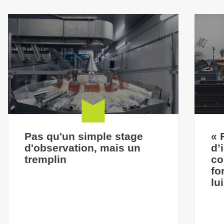
Pas qu'un simple stage
« 
d'observation, mais un
d’
tremplin
co
fo
lu