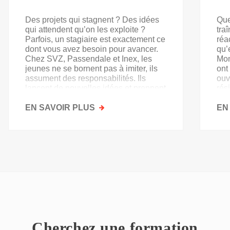
Des projets qui stagnent ? Des idées
Que
qui attendent qu’on les exploite ?
tra
Parfois, un stagiaire est exactement ce
réa
dont vous avez besoin pour avancer.
qu’
Chez SVZ, Passendale et Inex, les
Mon
jeunes ne se bornent pas à imiter, ils
ont
assument des responsabilités. Ils
ouv
lancent de nouvelles idées et prennent
rés
goût au secteur.
acq
EN SAVOIR PLUS
SUR
EN
PAS
QU'UN
SIMPLE
STAGE
D'OBSERVATION,
MAIS
UN
TREMPLIN
Cherchez une formation