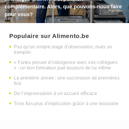
complémentaire. Alors, que pouvons-nous faire
pour vous?
Populaire sur Alimento.be
Pas qu'un simple stage d'observation, mais un
tremplin
« Faites preuve d’indulgence avec vos collègues
» : un bon formateur part toujours de lui même
La première année : une succession de premières
fois
De l’improvisation à un accueil efficace
Trois fois plus d'implication grâce à une boussole