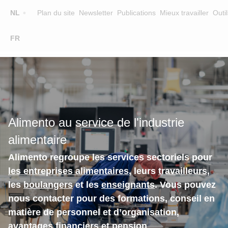
Top
NL
Plan du site
Newsletter
Publications
Mieux travailler
Outil
☰
FR
Main
FORMATION
CHERCHER UNE FORMATION
navigation
FORMATEURS
SUR ALIMENTO
Alimento au service de l'industrie
EQUIPE
alimentaire
CONTACT
Alimento regroupe les services sectoriels pour
les entreprises alimentaires
, leurs
travailleurs
,
les
boulangers
et les
enseignants
. Vous pouvez
nous contacter pour des formations, conseil en
matière de personnel et d’organisation,
avantages financiers et pension