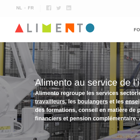
NL
FR
Ma
nav
FO
Alimento au service de l'
Alimento regroupe les services sectori
travailleurs
, les
boulangers
et les
ense
des formations, conseil en matière de 
financiers et pension complémentaire.