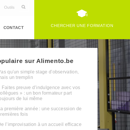
Outils
CHERCHER UNE FORMATION
CONTACT
pulaire sur Alimento.be
as qu'un simple stage d'observation,
ais un tremplin
 Faites preuve d’indulgence avec vos
ollègues » : un bon formateur part
oujours de lui même
a première année : une succession de
remières fois
e l’improvisation à un accueil efficace