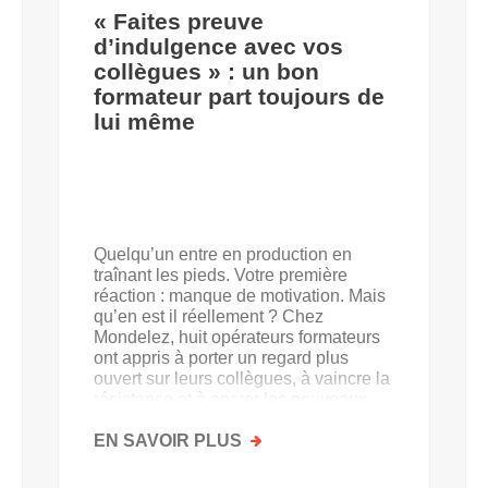
« Faites preuve
d’indulgence avec vos
collègues » : un bon
formateur part toujours de
lui même
Quelqu’un entre en production en
traînant les pieds. Votre première
réaction : manque de motivation. Mais
qu’en est il réellement ? Chez
Mondelez, huit opérateurs formateurs
ont appris à porter un regard plus
ouvert sur leurs collègues, à vaincre la
résistance et à ancrer les nouveaux
acquis.
EN SAVOIR PLUS
SUR
«