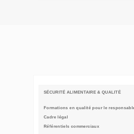
QU'UN
SIMPLE
STAGE
D'OBSERVATION,
MAIS
UN
TREMPLIN
SÉCURITÉ ALIMENTAIRE & QUALITÉ
Formations en qualité pour le responsable
Cadre légal
Référentiels commerciaux