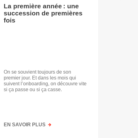
La première année : une
De l’i
succession de premières
accuei
fois
On se souvient toujours de son
« Voilà t
premier jour. Et dans les mois qui
travail.
suivent l’onboarding, on découvre vite
d’entrep
si ça passe ou si ça casse.
travaill
mots. No
mais par
faisait a
EN SAVOIR PLUS
SUR
EN SAV
LA