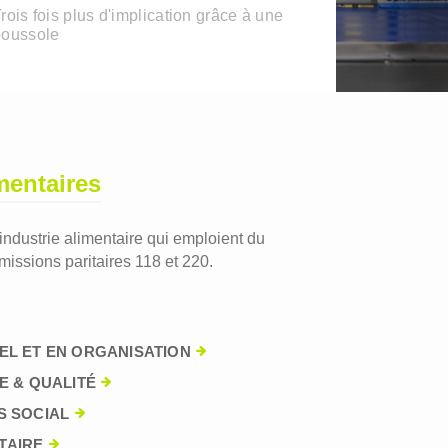
rois fois plus d'implication grâce à une
boussole
mentaires
'industrie alimentaire qui emploient du
issions paritaires 118 et 220.
EL ET EN ORGANISATION
E & QUALITÉ
S SOCIAL
TAIRE