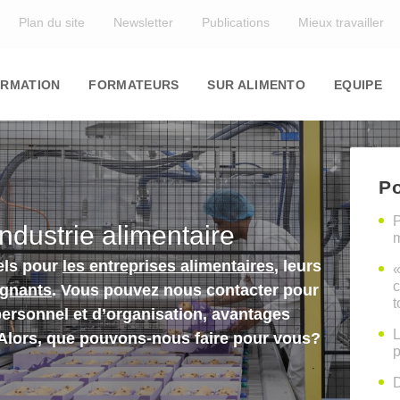
Top
Plan du site
Newsletter
Publications
Mieux travailler
in
igation
RMATION
FORMATEURS
SUR ALIMENTO
EQUIPE
Po
P
industrie alimentaire
m
els pour
les entreprises alimentaires
, leurs
«
c
ignants
. Vous pouvez nous contacter pour
t
personnel et d’organisation, avantages
L
 Alors, que pouvons-nous faire pour vous?
p
D