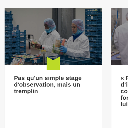
Pas qu'un simple stage
« 
d'observation, mais un
d’
tremplin
co
fo
lu