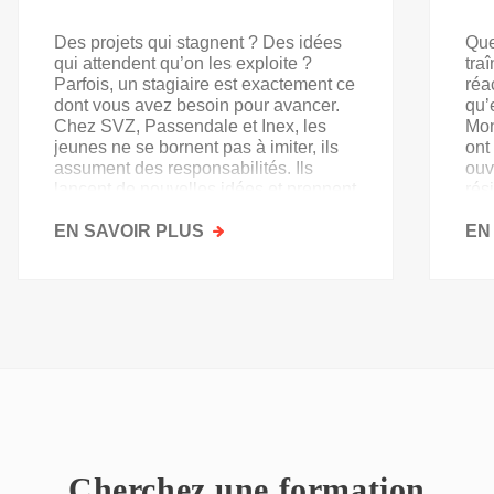
Des projets qui stagnent ? Des idées
Que
qui attendent qu’on les exploite ?
tra
Parfois, un stagiaire est exactement ce
réa
dont vous avez besoin pour avancer.
qu’
Chez SVZ, Passendale et Inex, les
Mon
jeunes ne se bornent pas à imiter, ils
ont
assument des responsabilités. Ils
ouv
lancent de nouvelles idées et prennent
rés
goût au secteur.
acq
EN SAVOIR PLUS
SUR
EN
PAS
QU'UN
SIMPLE
STAGE
D'OBSERVATION,
MAIS
UN
TREMPLIN
Cherchez une formation