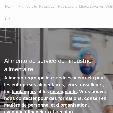
Top
NL
Plan du site
Newsletter
Publications
Mieux travailler
Outil
☰
FR
Main
FORMATION
CHERCHER UNE FORMATION
navigation
FORMATEURS
SUR ALIMENTO
Alimento au service de l'industrie
EQUIPE
alimentaire
CONTACT
Alimento regroupe les services sectoriels pour
les entreprises alimentaires
, leurs
travailleurs
,
les
boulangers
et les
enseignants
. Vous pouvez
nous contacter pour des formations, conseil en
matière de personnel et d’organisation,
avantages financiers et pension