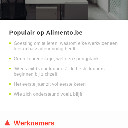
Populair op Alimento.be
Goesting om te leren: waarom elke werkvloer een
leerambassadeur nodig heeft
Geen kopieerstage, wel een springplank
‘Wees mild voor trainees’: de beste trainers
beginnen bij zichzelf
Het eerste jaar zit vol eerste keren
Wie zich ondersteund voelt, blijft
Werknemers