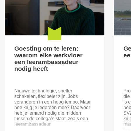
Goesting om te leren:
Ge
waarom elke werkvloer
ee
een leerambassadeur
nodig heeft
Nieuwe technologie, sneller
Pro
schakelen, flexibeler zijn. Jobs
die
veranderen in een hoog tempo. Maar
is 
hoe krijg je iedereen mee? Daarvoor
heb
heb je iemand nodig die midden
SVZ
tussen de collega’s staat, zoals een
kri
leerambassadeur.
maa
bre