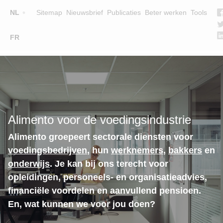
Top
NL
Sitemap
Nieuwsbrief
Publicaties
Beter werken
Tools
☰
FR
Main
OPLEIDINGEN
ZOEK EEN OPLEIDING
navigation
LESGEVERS
WIE ZIJN WE
Alimento voor de voedingsindustrie
TEAM
Alimento groepeert sectorale diensten voor
CONTACT
voedingsbedrijven
, hun
werknemers
,
bakkers
en
onderwijs
. Je kan bij ons terecht voor
opleidingen, personeels- en organisatieadvies,
financiële voordelen en aanvullend pensioen.
En, wat kunnen we voor jou doen?