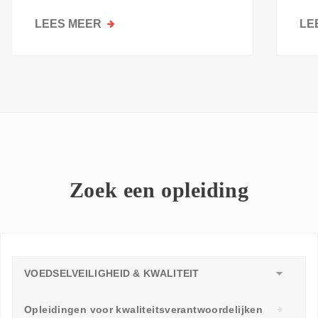
kri
LEES MEER
OVER
LE
GOESTING
OM
TE
LEREN:
WAAROM
ELKE
WERKVLOER
EEN
LEERAMBASSADEUR
Zoek een opleiding
NODIG
HEEFT
VOEDSELVEILIGHEID & KWALITEIT
Opleidingen voor kwaliteitsverantwoordelijken